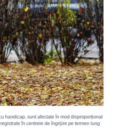
cu handicap, sunt afectate în mod disproporționat
istrate în centrele de îngrijire pe termen lung