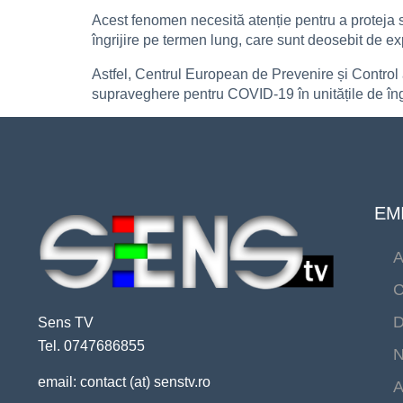
Acest fenomen necesită atenție pentru a proteja să
îngrijire pe termen lung, care sunt deosebit de ex
Astfel, Centrul European de Prevenire și Control 
supraveghere pentru COVID-19 în unitățile de îng
EMI
A
C
D
Sens TV
Tel. 0747686855
N
email: contact (at) senstv.ro
A