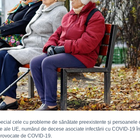
special cele cu probleme de sănătate preexistente și persoanele 
le UE, numărul de decese asociate infectării cu COVID-19 înreg
 provocate de COVID-19.