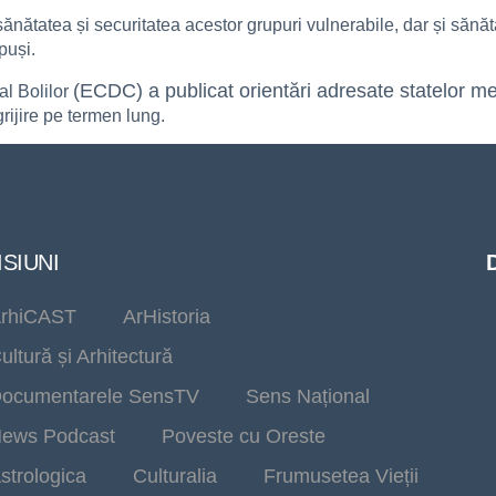
nătatea și securitatea acestor grupuri vulnerabile, dar și sănăta
puși.
(ECDC) a publicat orientări adresate statelor 
al Bolilor
rijire pe termen lung.
SIUNI
rhiCAST
ArHistoria
ultură și Arhitectură
ocumentarele SensTV
Sens Național
ews Podcast
Poveste cu Oreste
strologica
Culturalia
Frumusetea Vieții