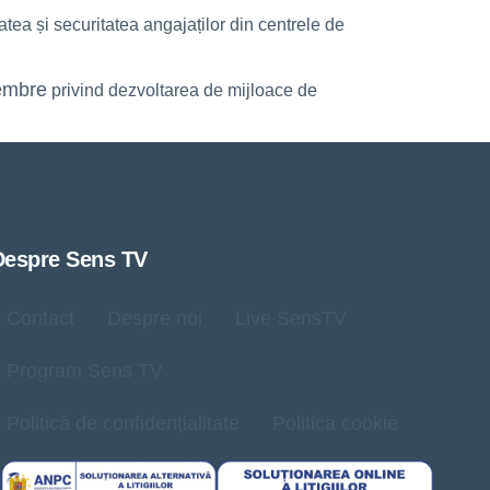
tea și securitatea angajaților din centrele de
membre
privind dezvoltarea de mijloace de
Despre Sens TV
Contact
Despre noi
Live SensTV
Program Sens TV
Politică de confidențialitate
Politica cookie