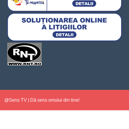
@Sens TV | Dă sens omului din tine!