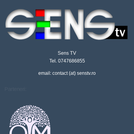
Sens TV
Tel. 0747686855
email: contact (at) senstv.ro
Parteneri: