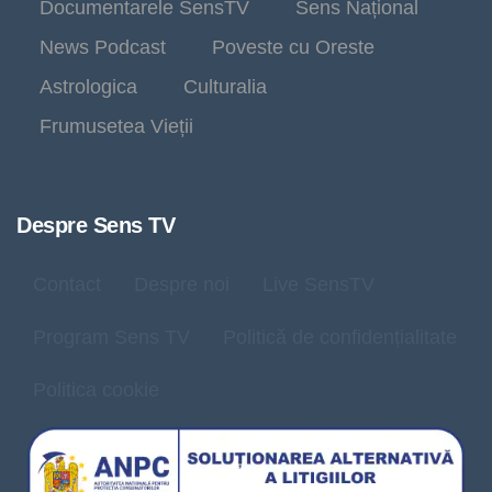
Documentarele SensTV
Sens Național
News Podcast
Poveste cu Oreste
Astrologica
Culturalia
Frumusetea Vieții
Despre Sens TV
Contact
Despre noi
Live SensTV
Program Sens TV
Politică de confidențialitate
Politica cookie