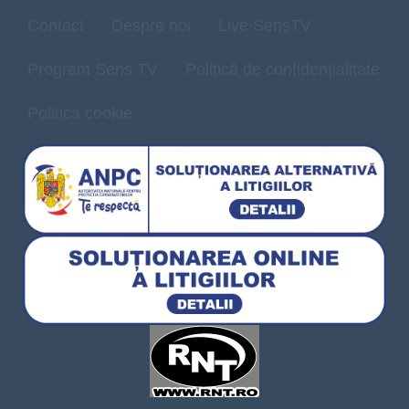
Contact
Despre noi
Live SensTV
Program Sens TV
Politică de confidențialitate
Politica cookie