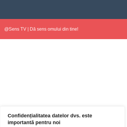
@Sens TV | Dă sens omului din tine!
Confidențialitatea datelor dvs. este
importantă pentru noi