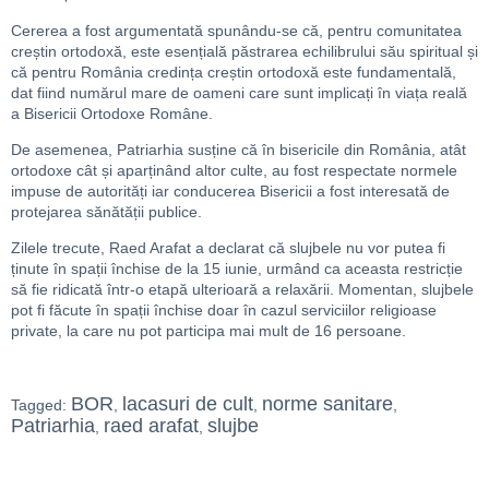
Cererea a fost argumentată spunându-se că, pentru comunitatea
creștin ortodoxă, este esențială păstrarea echilibrului său spiritual și
că pentru România credința creștin ortodoxă este fundamentală,
dat fiind numărul mare de oameni care sunt implicați în viața reală
a Bisericii Ortodoxe Române.
De asemenea, Patriarhia susține că în bisericile din România, atât
ortodoxe cât și aparținând altor culte, au fost respectate normele
impuse de autorități iar conducerea Bisericii a fost interesată de
protejarea sănătății publice.
Zilele trecute, Raed Arafat a declarat că slujbele nu vor putea fi
ținute în spații închise de la 15 iunie, urmând ca aceasta restricție
să fie ridicată într-o etapă ulterioară a relaxării. Momentan, slujbele
pot fi făcute în spații închise doar în cazul serviciilor religioase
private, la care nu pot participa mai mult de 16 persoane.
BOR
lacasuri de cult
norme sanitare
Tagged:
,
,
,
Patriarhia
raed arafat
slujbe
,
,