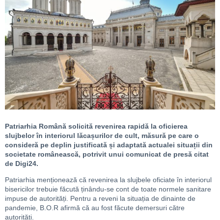
Patriarhia Română solicită revenirea rapidă la oficierea
slujbelor în interiorul lăcașurilor de cult, măsură pe care o
consideră pe deplin justificată și adaptată actualei situații din
societate românească, potrivit unui comunicat de presă citat
de Digi24.
Patriarhia menționează că revenirea la slujbele oficiate în interiorul
bisericilor trebuie făcută ținându-se cont de toate normele sanitare
impuse de autorități. Pentru a reveni la situația de dinainte de
pandemie, B.O.R afirmă că au fost făcute demersuri către
autorități.