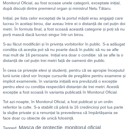
Monitorul Oficial, au fost scoase unele categorii, exceptate inițial,
după discuții dintre premierul organ și ministrul Nelu Tătaru.
Inițial, pe lista celor exceptați de la portul măștii erau angajați care
lucrau în același birou, dar aveau între ei o distanță de cel puțin doi
metri. În formula final, a fost scoasă această categorie și poți să nu
porți mască dacă lucrezi singur într-un birou.
S-au făcut modificări și în privința vorbitorilor în public. S-a adăugat
condiția că aceștia pot să nu poarte dacă în public să nu se afle
mai mult de 16 persoane. Inițial era doar o condiție: să se afle la o
distanță de cel puțin trei metri față de oamenii din public.
În ceea ce privește elevi și studenți, pentru că se apropie începutul
lunii iunie când vor începe cursurile de pregătire pentru examene și
implicit examenele, în varianta inițială era prevăzută o excepție
pentru elevi cu condiția respectării distanței de trei metri. Acestă
excepție a fost scoasă în varianta publicată în Monitorul Oficial.
Tot azi-noapte, în Monitorul Oficial, a fost publicat și un ordin
referitor la culte. S-a stabilit că până la 16 credincioși pot lua parte
la slujbe private și a renunțat la prevederea că împărtășania se
face doar cu obiecte de unică folosință.
Masca de protectie
monitorul oficial
Tagged:
,