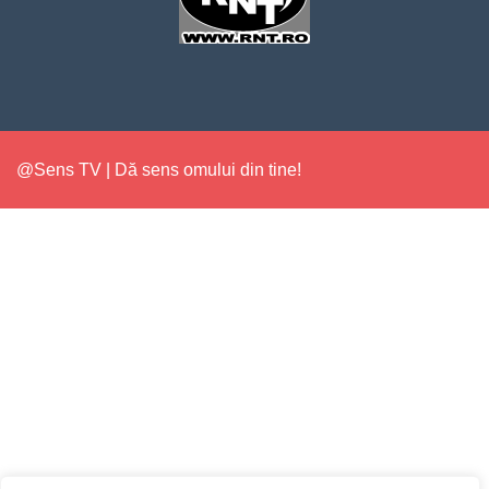
@Sens TV | Dă sens omului din tine!