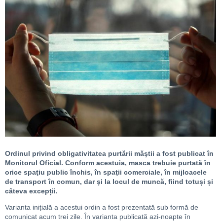
Ordinul privind obligativitatea purtării măştii a fost publicat în
Monitorul Oficial. Conform acestuia, masca trebuie purtată în
orice spaţiu public închis, în spaţii comerciale, în mijloacele
de transport în comun, dar şi la locul de muncă, fiind totuși și
câteva excepții.
Varianta inițială a acestui ordin a fost prezentată sub formă de
comunicat acum trei zile. În varianta publicată azi-noapte în