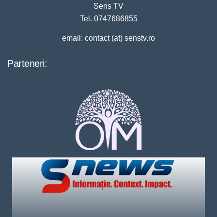
Sens TV
Tel. 0747686855
email: contact (at) senstv.ro
Parteneri: