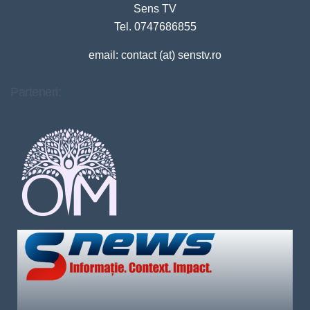
Sens TV
Tel. 0747686855
email: contact (at) senstv.ro
Parteneri: