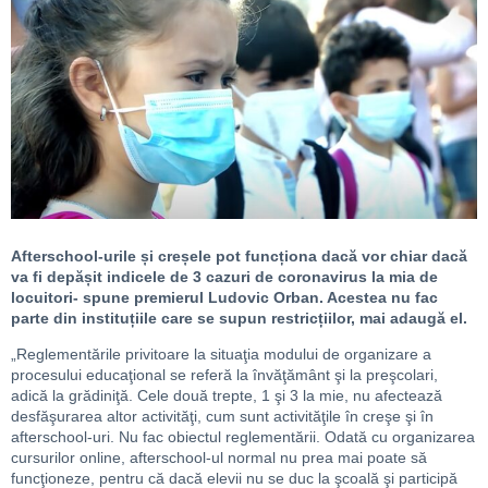
Afterschool-urile și creșele pot funcționa dacă vor chiar dacă
va fi depășit indicele de 3 cazuri de coronavirus la mia de
locuitori- spune premierul Ludovic Orban. Acestea nu fac
parte din instituțiile care se supun restricțiilor, mai adaugă el.
„Reglementările privitoare la situaţia modului de organizare a
procesului educaţional se referă la învăţământ şi la preşcolari,
adică la grădiniţă. Cele două trepte, 1 şi 3 la mie, nu afectează
desfăşurarea altor activităţi, cum sunt activităţile în creşe şi în
afterschool-uri. Nu fac obiectul reglementării. Odată cu organizarea
cursurilor online, afterschool-ul normal nu prea mai poate să
funcţioneze, pentru că dacă elevii nu se duc la şcoală şi participă