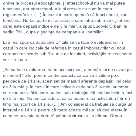
online la procesul educaţional, şi afterschool-ul nu va mai putea
funcţiona, dar afterschool-urile şi creşele nu sunt în cadrul
reglementărilor. (…) În cazul în care optează să funcţioneze, vor
funcţiona. Nu fac parte din activităţile care intră sub restricţii atunci
când este depăşit indicele de 3 la mie”, a spus Ludovic Orban, la
sediul PNL, după o şedinţă de campanie a liberalilor.
El a mai spus că după cele 14 zile se va face o evaluare, iar în
cazul în care indicele de referinţă în cazul îmbolnăvirilor cu noul
coronavirus scade sub 3 la mia de locuitori, activităţile restricţionate
vor fi reluate.
„Se va face evaluarea, tot în acelaşi mod, a numărului de cazuri pe
ultimele 14 zile, pentru că din această cauză se instituie pe o
perioadă de 14 zile, acest set de măsuri aferente depăşirii indicelui
de 3 la mie şi în cazul în care indicele cade sub 3 la mie, automat
se reiau activităţile care au fost sub restricţie cât timp indicele a fost
de 3 la mie. Nu am considerat că se poate relua activitatea într-un
timp mai scurt de 14 zile. (…) Am considerat că trebuie să curgă un
interval de 14 zile pentru că toate aceste măsuri să dea efecte în
ceea ce priveşte oprirea răspândirii virusului”, a afirmat Orban.