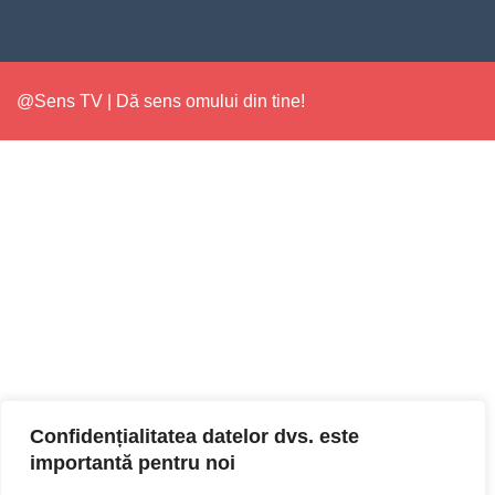
@Sens TV | Dă sens omului din tine!
Confidențialitatea datelor dvs. este
importantă pentru noi