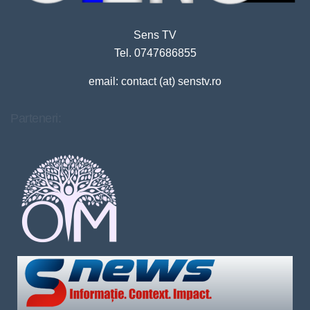
Sens TV
Tel. 0747686855
email: contact (at) senstv.ro
Parteneri: