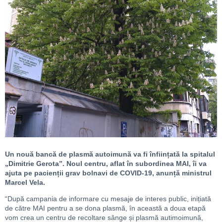
Un nouă bancă de plasmă autoimună va fi înființată la spitalul
„Dimitrie Gerota”. Noul centru, aflat în subordinea MAI, îi va
ajuta pe pacienții grav bolnavi de COVID-19, anunță ministrul
Marcel Vela.
“După campania de informare cu mesaje de interes public, inițiată
de către MAI pentru a se dona plasmă, în această a doua etapă
vom crea un centru de recoltare sânge și plasmă autimoimună,