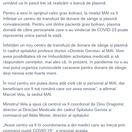
urmând ca în pasul trei să realizăm o bancă de plasmă.
Pentru a veni în sprijinul celor grav bolnavi, la nivelul MAI va fi
înființat un centru de transfuzii de donare de sânge și plasmă
convalescentă. Pentru unii dintre pacienții grav bolnavi, plasma
donată de către persoanele care s-au vindecat de COVID-19 poate
reprezenta unica șansă la viață.
Înființăm un nou centru de transfuzii de donare de sânge și plasmă
în cadrul spitalului profesor doctor «Dimitrie Gerota» al MAI. Vom
avea posibilitatea să ne îmbunătățim activitatea medicală și să
răspundem cerințelor, mai ales că, în prezent, în pandemie nu s-au
mai putut organiza cunoscutele caravane pentru donare de sânge,
deși nevoia este foarte mare.
În noul centru vor putea dona atât civili cât și personal al MAI, dar
beneficiarii vor fi toți românii care vor avea nevoie”, a afirmat
Marcel Vela, la sediul MAI.
Ministrul Vela a spus că centrul va fi coordonat de Dinu Dragomir,
director al Direcției Medicale din cadrul Spitalului Gerota și
comisarul-șef Alida Moise, director al spitalului.
„Acest centru va fi în coordonarea a doi medici care au trecut prin
coșmarul numit COVID-19”, a precizat acesta.