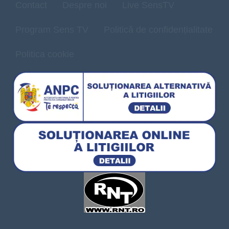
Contact
Despre noi
Live SensTV
Program Sens TV
Politică de confidențialitate
Politica cookie