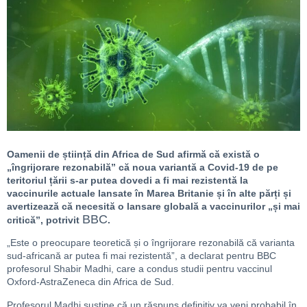
Oamenii de știință din Africa de Sud afirmă că există o
„îngrijorare rezonabilă” că noua variantă a Covid-19 de pe
teritoriul țării s-ar putea dovedi a fi mai rezistentă la
vaccinurile actuale lansate în Marea Britanie și în alte părți și
avertizează că necesită o lansare globală a vaccinurilor „și mai
BBC
critică”, potrivit
.
„Este o preocupare teoretică și o îngrijorare rezonabilă că varianta
sud-africană ar putea fi mai rezistentă”, a declarat pentru BBC
profesorul Shabir Madhi, care a condus studii pentru vaccinul
Oxford-AstraZeneca din Africa de Sud.
Profesorul Madhi susține că un răspuns definitiv va veni probabil în