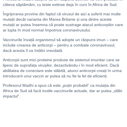
câteva săptămâni, cu teste extinse deja în curs în Africa de Sud.
Îngrijorarea provine din faptul că virusul de aici a suferit mai multe
mutații decât varianta din Marea Britanie și una dintre aceste
mutații ar putea însemna că poate sustrage atacul anticorpilor care
ar lupta în mod normal împotriva coronavirusului.
Vaccinurile învață organismul să adopte un răspuns imun – care
include crearea de anticorpi – pentru a combate coronavirusul,
dacă acesta îl va întâlni vreodată.
Anticorpii sunt mici proteine ​​produse de sistemul imunitar care se
lipesc de suprafața virușilor, dezactivându-i în mod eficient. Dacă
abilitatea de conectare este slăbită, atunci anticorpii creați în urma
introducerii unui vaccin ar putea să nu fie la fel de eficienți.
Profesorul Madhi a spus că este „puțin probabil” ca mutația din
Africa de Sud să facă inutile vaccinurile actuale, dar ar putea „slăbi
impactul”.