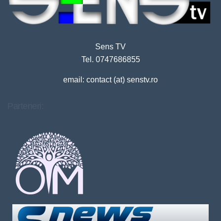
Sens TV
Tel. 0747686855
email: contact (at) senstv.ro
Parteneri: