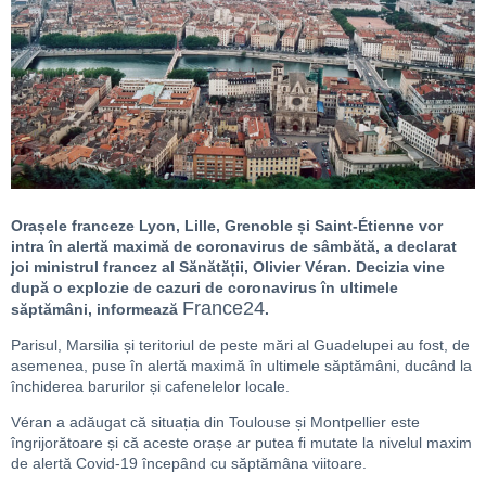
Orașele franceze Lyon, Lille, Grenoble și Saint-Étienne vor
intra în alertă maximă de coronavirus de sâmbătă, a declarat
joi ministrul francez al Sănătății, Olivier Véran. Decizia vine
după o explozie de cazuri de coronavirus în ultimele
France24
săptămâni, informează
.
Parisul, Marsilia și teritoriul de peste mări al Guadelupei au fost, de
asemenea, puse în alertă maximă în ultimele săptămâni, ducând la
închiderea barurilor și cafenelelor locale.
Véran a adăugat că situația din Toulouse și Montpellier este
îngrijorătoare și că aceste orașe ar putea fi mutate la nivelul maxim
de alertă Covid-19 începând cu săptămâna viitoare.