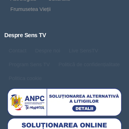
Frumusetea Vieții
Despre Sens TV
Contact
Despre noi
Live SensTV
Program Sens TV
Politică de confidențialitate
Politica cookie