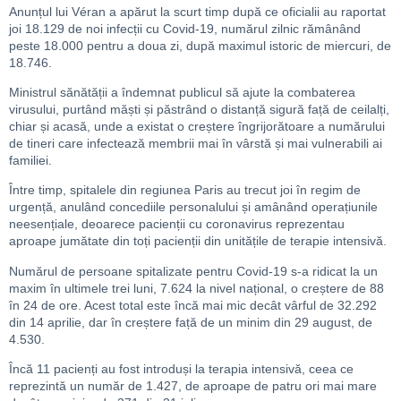
Anunțul lui Véran a apărut la scurt timp după ce oficialii au raportat
joi 18.129 de noi infecții cu Covid-19, numărul zilnic rămânând
peste 18.000 pentru a doua zi, după maximul istoric de miercuri, de
18.746.
Ministrul sănătății a îndemnat publicul să ajute la combaterea
virusului, purtând măști și păstrând o distanță sigură față de ceilalți,
chiar și acasă, unde a existat o creștere îngrijorătoare a numărului
de tineri care infectează membrii mai în vârstă și mai vulnerabili ai
familiei.
Între timp, spitalele din regiunea Paris au trecut joi în regim de
urgență, anulând concediile personalului și amânând operațiunile
neesențiale, deoarece pacienții cu coronavirus reprezentau
aproape jumătate din toți pacienții din unitățile de terapie intensivă.
Numărul de persoane spitalizate pentru Covid-19 s-a ridicat la un
maxim în ultimele trei luni, 7.624 la nivel național, o creștere de 88
în 24 de ore. Acest total este încă mai mic decât vârful de 32.292
din 14 aprilie, dar în creștere față de un minim din 29 august, de
4.530.
Încă 11 pacienți au fost introduși la terapia intensivă, ceea ce
reprezintă un număr de 1.427, de aproape de patru ori mai mare