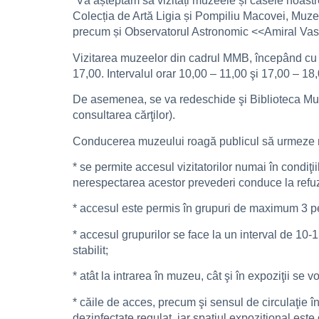
”Vă așteptăm să vizitați muzeele și casele noa
Colecția de Artă Ligia și Pompiliu Macovei, Muze
precum și Observatorul Astronomic <<Amiral Vasi
Vizitarea muzeelor din cadrul MMB, începând cu d
17,00. Intervalul orar 10,00 – 11,00 şi 17,00 – 18,0
De asemenea, se va redeschide şi Biblioteca Muzeu
consultarea cărţilor).
Conducerea muzeului roagă publicul să urmeze re
* se permite accesul vizitatorilor numai în condiţi
nerespectarea acestor prevederi conduce la refuz
* accesul este permis în grupuri de maximum 3 per
* accesul grupurilor se face la un interval de 10-1
stabilit;
* atât la intrarea în muzeu, cât şi în expoziţii se 
* căile de acces, precum şi sensul de circulaţie în 
dezinfectate regulat, iar spaţiul expoziţional est