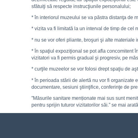
sfătuiţi să respecte instrucţiunile personalului;
* în interiorul muzeului se va păstra distanţa de 
* vizita va fi limitată la un interval de timp de cel 
* nu se vor oferi pliante, broşuri şi alte materiale i
* în spaţiul expoziţional se pot afla concomiten
vizitatori va fi permis gradual şi progresiv, pe m
* curţile muzeelor se vor folosi drept spaţiu de aşt
* în perioada stării de alertă nu vor fi organizate 
documentare, sesiuni ştiinţifice, conferinţe de pr
”Măsurile sanitare menționate mai sus sunt menite 
pentru sprijin tuturor vizitatorilor săi.” se mai a