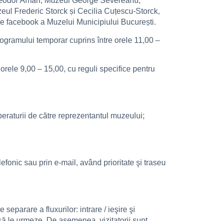
 Theodor Aman, Muzeul George Severeanu,
eul Frederic Storck și Cecilia Cuțescu-Storck,
e facebook a Muzelui Municipiului București.
ogramului temporar cuprins între orele 11,00 –
rele 9,00 – 15,00, cu reguli specifice pentru
mperaturii de către reprezentantul muzeului;
efonic sau prin e-mail, având prioritate şi traseu
separare a fluxurilor: intrare / ieşire şi
t să le urmeze. De asemenea, vizitatorii sunt