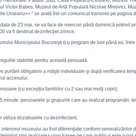
stre memoriale: Palatul Suțu, Casa Filipescu-Cesianu, Muzeul
ul Victor Babeș, Muzeul de Artă Populară Nicolae Minovici, Muz
le Urseanu>>.” se arată într-un comunicat transmis pe pagina d
ata de 23 mai, se va face de miercuri până duminică potrivit pr
0 va fi destinat dezinfecţiei zilnice.
lui Municipiului Bucureşti (cu program de luni până joi, între o
gulile stabilite pentru această perioadă.
ile purtării obligatorii a măştii individuale şi după verificarea te
ul accesului;
soane (cu excepţia familiilor cu 2 sau mai mulţi copii);
5 minute, persoanele şi grupurile care au realizat programări, tel
vor utiliza dozatoarele cu dezinfectant;
interiorul muzeului au fost diferenţiate conform semnalizărilor de 
e delimitat prin realizarea unor trasee pe care publicul este ruga