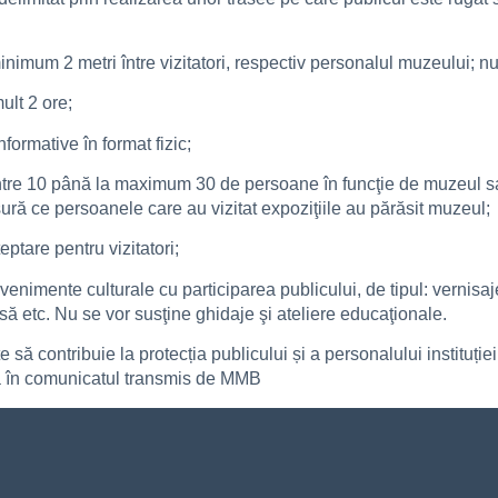
minimum 2 metri între vizitatori, respectiv personalul muzeului; n
mult 2 ore;
nformative în format fizic;
t între 10 până la maximum 30 de persoane în funcţie de muzeul 
ăsură ce persoanele care au vizitat expoziţiile au părăsit muzeul;
eptare pentru vizitatori;
evenimente culturale cu participarea publicului, de tipul: vernisaje
esă etc. Nu se vor susţine ghidaje şi ateliere educaţionale.
să contribuie la protecția publicului și a personalului instituț
rată în comunicatul transmis de MMB