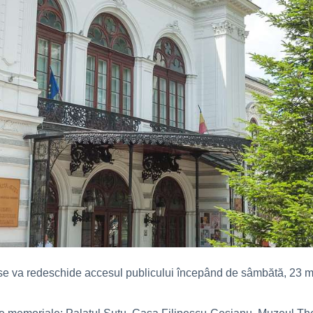
 va redeschide accesul publicului începând de sâmbătă, 23 mai, v