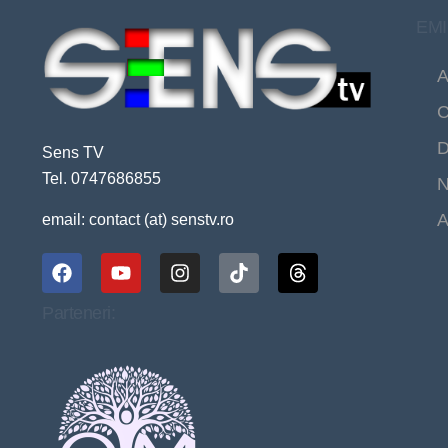
EMI
A
C
D
Sens TV
Tel. 0747686855
N
A
email: contact (at) senstv.ro
Parteneri: