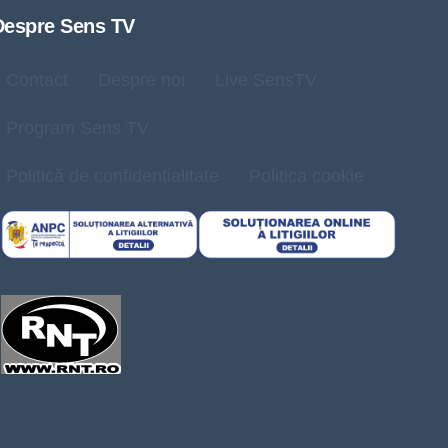
Despre Sens TV
Contact
Despre noi
Live SensTV
Program Sens TV
Politică de confidențialitate
Politica cookie