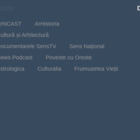
SIUNI
rhiCAST
ArHistoria
ultură și Arhitectură
ocumentarele SensTV
Sens Național
ews Podcast
Poveste cu Oreste
strologica
Culturalia
Frumusetea Vieții