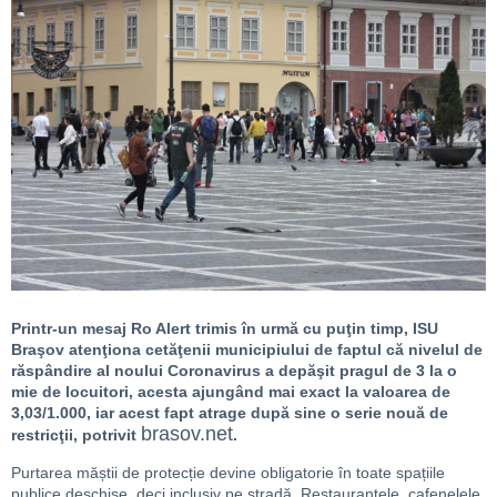
Printr-un mesaj Ro Alert trimis în urmă cu puţin timp, ISU
Braşov atenţiona cetăţenii municipiului de faptul că nivelul de
răspândire al noului Coronavirus a depăşit pragul de 3 la o
mie de locuitori, acesta ajungând mai exact la valoarea de
3,03/1.000, iar acest fapt atrage după sine o serie nouă de
brasov.net
restricţii, potrivit
.
Purtarea măștii de protecție devine obligatorie în toate spațiile
publice deschise, deci inclusiv pe stradă. Restaurantele, cafenelele,