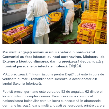
Mai mulți angajați români ai unui abator din nord-vestul
Germaniei au fost infectați cu noul coronavirus. Ministerul de
Externe a făcut confirmarea, dar nu precizează deocamdată și
Digi24
numărul persoanelor infectate, notează
.
MAE precizează, într-un răspuns pentru Digi24, că este în curs de
verificare numărul românilor care lucrează la acest abator din
landul Saxonia Inferioară.
Potrivit presei germane este vorba de 92 de angajați, 62 dintre ei
locuind într-un complex comun. Deși presa nu a comunicat
naționalitatea bolnavilor este un lucru cunoscut că în abatoarele
germane lucrează foarte mulți angajați est europeni, printre care și