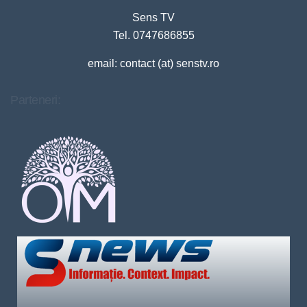
Sens TV
Tel. 0747686855
email: contact (at) senstv.ro
Parteneri: