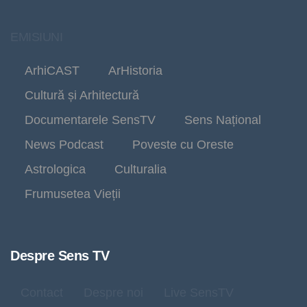
EMISIUNI
ArhiCAST
ArHistoria
Cultură și Arhitectură
Documentarele SensTV
Sens Național
News Podcast
Poveste cu Oreste
Astrologica
Culturalia
Frumusetea Vieții
Despre Sens TV
Contact
Despre noi
Live SensTV