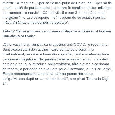
ministrul a răspuns: „Sper să fie mai puțin de un an, doi. Sper să fie
o lună, două de purtat masca, de purtat în spațiile închise, mijloace
de transport, la serviciu. Gândiți-vă că acum 3-4 ani, când mulți
mergeam în orașe europene, ne întrebam de ce asiaticii purtau
măști. A rămas un obicei pentru poluare”.
Tătaru: Să nu impune vaccinarea obligatorie pănâ nu-l testăm
unu-două sezoane
„
C
a
și vacc
inul
antigripal, c
a
și vaccinul anti-
COVID,
le recoman
d
.
Sunt acele seturi de vaccin
uri
care se fac pe program, la
niv
el
național, pe care le luăm din copilărie, pentru acelea aș face
vaccinare obligatorie. Ne gândim că este un vaccin nou, că este o
patologie nou
ă
. A introduce obligativitatea, fără a avea o perioadă
de tesare, o perioadă de evaluare pe 2-3 sezoane, e un lucru dificil.
Este o recomandare să se facă, dar nu putem introduce
obligativitatea după
un an, doi
de boală
”, a explicat Tătaru la Digi
24.