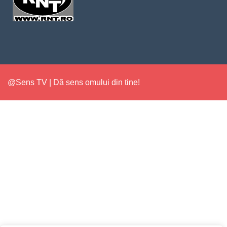
@Sens TV | Dă sens omului din tine!