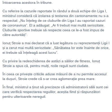
întoarcerea acestora în tribune.
Cu referire la cazurile raportate în rândul a două echipe din Liga I,
ministrul consideră că izolarea și testarea din cantonamente nu s-a
respectat: „Nu înțeleg de ce cluburile din Liga I au raportat cazuri
de coronavirus”. El a adăugat: „Ar fi trebuit mai multă seriozitate.
Cluburile sportive trebuie să respecte ceea ce le-a fost impus de
către autorități”.
Ionuț Stroie a mai declarat că a luat legătura cu reprezentanții Ligii I
și a cerut mai multă seriozitate: „Sănătatea lor este înainte de orice,
ei trebuie să înțeleagă acest lucru”.
Cu privire la redeschiderea de astăzi a sălilor de fitness, Ionuț
Stroie a spus că, pentru mulți, noile reguli sunt ciudate.
În ceea ce privește criticile aduse măsurii de a nu permite accesul
la dușuri, Stroie crede că s-ar crea aglomerație prea mare.
În final, ministrul a ținut să precizeze că administratorii sălii sunt cei
care verifică respectarea regulilor, aceștia fiind și răspunzători
pentru ulterioarele nereguli.