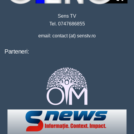
Sens TV
Tel. 0747686855
email: contact (at) senstv.ro
Parteneri: