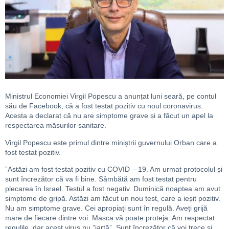
Ministrul Economiei Virgil Popescu a anunțat luni seară, pe contul
său de Facebook, că a fost testat pozitiv cu noul coronavirus.
Acesta a declarat că nu are simptome grave și a făcut un apel la
respectarea măsurilor sanitare.
Virgil Popescu este primul dintre miniștrii guvernului Orban care a
fost testat pozitiv.
”Astăzi am fost testat pozitiv cu COVID – 19. Am urmat protocolul și
sunt încrezător că va fi bine. Sâmbătă am fost testat pentru
plecarea în Israel. Testul a fost negativ. Duminică noaptea am avut
simptome de gripă. Astăzi am făcut un nou test, care a ieșit pozitiv.
Nu am simptome grave. Cei apropiați sunt în regulă. Aveți grijă
mare de fiecare dintre voi. Masca vă poate proteja. Am respectat
regulile, dar acest virus nu ”iartă”. Sunt încrezător că voi trece și