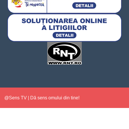
@Sens TV | Dă sens omului din tine!