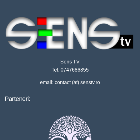
Sens TV
Tel. 0747686855
email: contact (at) senstv.ro
Parteneri: