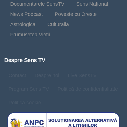
Documentarele SensTV
Sens Național
News Podcast
Poveste cu Oreste
Astrologica
Culturalia
Frumusetea Vieții
Despre Sens TV
Contact
Despre noi
Live SensTV
Program Sens TV
Politică de confidențialitate
Politica cookie