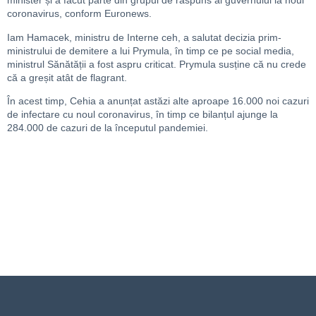
minister și a făcut parte din grupul de răspuns al guvernului la noul
coronavirus, conform Euronews.
Iam Hamacek, ministru de Interne ceh, a salutat decizia prim-
ministrului de demitere a lui Prymula, în timp ce pe social media,
ministrul Sănătății a fost aspru criticat. Prymula susține că nu crede
că a greșit atât de flagrant.
În acest timp, Cehia a anunțat astăzi alte aproape 16.000 noi cazuri
de infectare cu noul coronavirus, în timp ce bilanțul ajunge la
284.000 de cazuri de la începutul pandemiei.