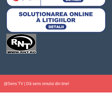
@Sens TV | Dă sens omului din tine!