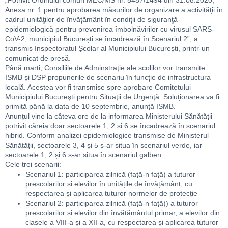
„Potrivit Ordinului comun MEC/MS nr. 5487/1494 din 31.08.2020,
Anexa nr. 1 pentru aprobarea măsurilor de organizare a activităţii în
cadrul unităţilor de învăţământ în condiţii de siguranţă
epidemiologică pentru prevenirea îmbolnăvirilor cu virusul SARS-
CoV-2, municipiul Bucureşti se încadrează în Scenariul 2”, a
transmis Inspectoratul Școlar al Municipiului București, printr-un
comunicat de presă.
Până marți, Consiliile de Adminstraţie ale școlilor vor transmite
ISMB și DSP propunerile de scenariu în funcţie de infrastructura
locală. Acestea vor fi transmise spre aprobare Comitetului
Municipiului Bucureşti pentru Situaţii de Urgenţă. Soluţionarea va fi
primită până la data de 10 septembrie, anunță ISMB.
Anunțul vine la câteva ore de la informarea Ministerului Sănătății
potrivit căreia doar sectoarele 1, 2 și 6 se încadrează în scenariul
hibrid. Conform analizei epidemiologice transmise de Ministerul
Sănătății, sectoarele 3, 4 și 5 s-ar situa în scenariul verde, iar
sectoarele 1, 2 și 6 s-ar situa în scenariul galben.
Cele trei scenarii:
Scenariul 1: participarea zilnică (față-n față) a tuturor
preșcolarilor și elevilor în unitățile de învățământ, cu
respectarea și aplicarea tuturor normelor de protecție
Scenariul 2: participarea zilnică (față-n față)) a tuturor
preșcolarilor și elevilor din învățământul primar, a elevilor din
clasele a VIII-a și a XII-a, cu respectarea și aplicarea tuturor