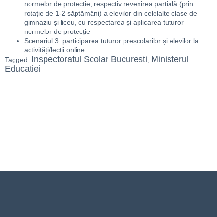
normelor de protecție, respectiv revenirea parțială (prin
rotație de 1-2 săptămâni) a elevilor din celelalte clase de
gimnaziu și liceu, cu respectarea și aplicarea tuturor
normelor de protecție
Scenariul 3: participarea tuturor preșcolarilor și elevilor la
activități/lecții online.
Inspectoratul Scolar Bucuresti
Ministerul
Tagged:
,
Educatiei