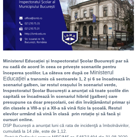
Ministerul Educației și Inspectoratul Școlar București par să
nu cadă de acord în ceea ce privește scenariile pentru
Ministerul
începerea școlilor. La câteva ore după ce
Educației
a transmis că sectoarele 1, 2 și 6 se încadrează în
scenariul galben, iar restul orașului în scenariul verde,
Inspectoratul Școlar București a anunțat că toate școlile din
capitală se încadrează în scenariul hibrid (galben) care
presupune ca doar preșcolarii, cei din învățământul primar și
din clasele a VIII-a și a XII-a să vină fizic la școală. Restul
elevilor urmând să vină în clasă prin rotație și să facă și
cursuri online.
DSP București a anunțat luni că rata de incidenţă a îmbolnăvirilor,
cumulată la 14 zile, este de 1,12.