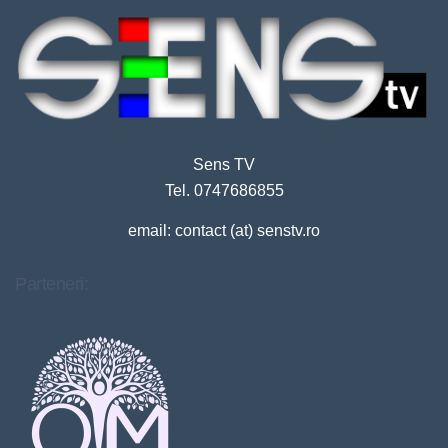
Sens TV
Tel. 0747686855
email: contact (at) senstv.ro
Parteneri: