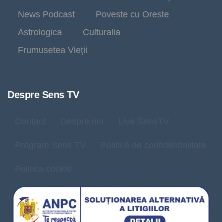
News Podcast
Poveste cu Oreste
Astrologica
Culturalia
Frumusetea Vieții
Despre Sens TV
Contact
Despre noi
Live SensTV
Program Sens TV
Politică de confidențialitate
Politica cookie