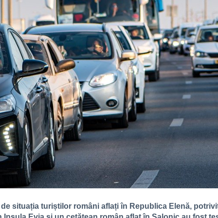
de situația turiștilor români aflați în Republica Elenă, potriv
n Insula Evia și un cetățean român aflat în Salonic au fost te