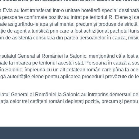
la Evia au fost transferați într-o unitate hotelieră special desti
persoane confirmate pozitiv au intrat pe teritoriul R. Elene și care
 locale asigurându-le apa și alimente, precum și produse de strict
ție de agenția turistică prin care a fost achiziționat pachetul t
ri de asistență consulară din partea persoanelor în cauză, misiu
sulatul General al României la Salonic, menționând că a fost anun
ectuate la intrarea pe teritoriul acestui stat. Persoana în cauză a s
t în Salonic, împreună cu un alt cetățean român care până la ace
 autoritățile elene pentru aplicarea procedurii prevăzute de legi
ul General al României la Salonic au întreprins demersuri de ur
tuația celor trei cetățeni români depistați pozitiv, precum și pentr