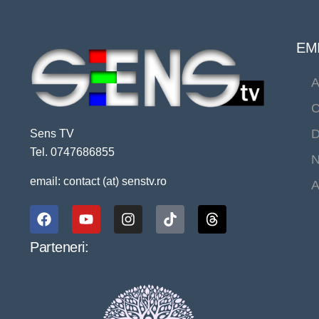
EMI
A
C
D
Sens TV
Tel. 0747686855
N
email: contact (at) senstv.ro
A
Parteneri: