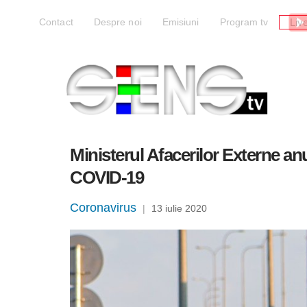
Liv
Contact
Despre noi
Emisiuni
Program tv
Ministerul Afacerilor Externe anu
COVID-19
Coronavirus
|
13 iulie 2020