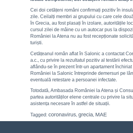
Cei doi cetățeni români confirmați pozitiv în insu
zile. Ceilalți membri ai grupului cu care cele două 
în Grecia, au fost plasați în izolare, autoritățile
cursul zilei de mâine cu un autocar pus la dispozi
României la Atena nu au fost recepționate solicită
turiști.
Cetățeanul român aflat în Salonic a contactat Con
a.c., cu privire la rezultatul pozitiv al testării ef
aflându-se în prezent într-un apartament închiria
României la Salonic întreprinde demersuri pe lângă
eventuală retestare a persoanei infectate.
Totodată, Ambasada României la Atena și Consulat
partea autorităților elene centrale cu privire la si
asistența necesare în astfel de situații.
coronavirus
grecia
MAE
Tagged:
,
,