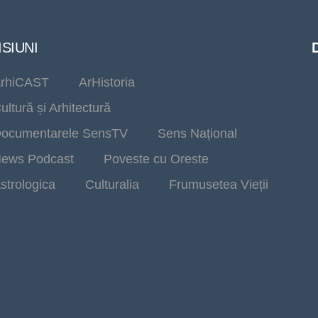
SIUNI
rhiCAST
ArHistoria
ultură și Arhitectură
ocumentarele SensTV
Sens Național
ews Podcast
Poveste cu Oreste
strologica
Culturalia
Frumusetea Vieții