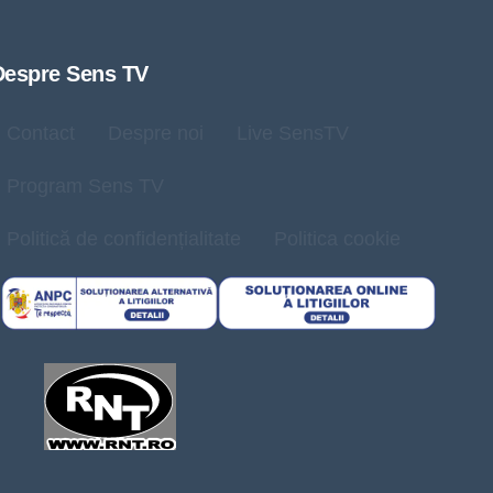
Despre Sens TV
Contact
Despre noi
Live SensTV
Program Sens TV
Politică de confidențialitate
Politica cookie