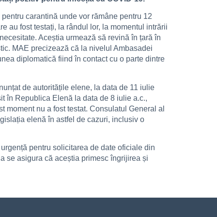
nată pentru carantină unde vor rămâne pentru 12
 au fost testați, la rândul lor, la momentul intrării
ă necesitate. Aceștia urmează să revină în țară în
uristic. MAE precizează că la nivelul Ambasadei
nea diplomatică fiind în contact cu o parte dintre
țat de autoritățile elene, la data de 11 iulie
osit în Republica Elenă la data de 8 iulie a.c.,
st moment nu a fost testat. Consulatul General al
slația elenă în astfel de cazuri, inclusiv o
gență pentru solicitarea de date oficiale din
u a se asigura că aceștia primesc îngrijirea și