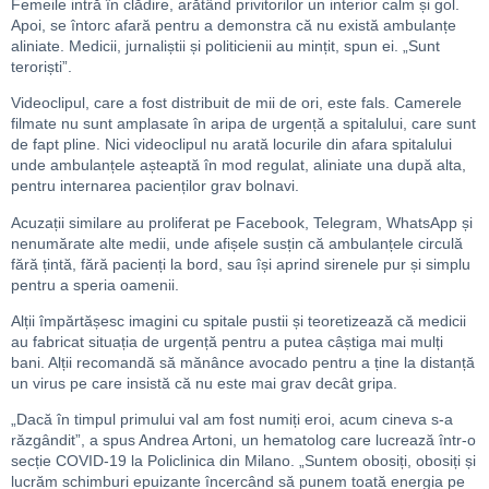
Femeile intră în clădire, arătând privitorilor un interior calm și gol.
Apoi, se întorc afară pentru a demonstra că nu există ambulanțe
aliniate. Medicii, jurnaliștii și politicienii au mințit, spun ei. „Sunt
teroriști”.
Videoclipul, care a fost distribuit de mii de ori, este fals. Camerele
filmate nu sunt amplasate în aripa de urgență a spitalului, care sunt
de fapt pline. Nici videoclipul nu arată locurile din afara spitalului
unde ambulanțele așteaptă în mod regulat, aliniate una după alta,
pentru internarea pacienților grav bolnavi.
Acuzații similare au proliferat pe Facebook, Telegram, WhatsApp și
nenumărate alte medii, unde afișele susțin că ambulanțele circulă
fără țintă, fără pacienți la bord, sau își aprind sirenele pur și simplu
pentru a speria oamenii.
Alții împărtășesc imagini cu spitale pustii și teoretizează că medicii
au fabricat situația de urgență pentru a putea câștiga mai mulți
bani. Alții recomandă să mănânce avocado pentru a ține la distanță
un virus pe care insistă că nu este mai grav decât gripa.
„Dacă în timpul primului val am fost numiți eroi, acum cineva s-a
răzgândit”, a spus Andrea Artoni, un hematolog care lucrează într-o
secție COVID-19 la Policlinica din Milano. „Suntem obosiți, obosiți și
lucrăm schimburi epuizante încercând să punem toată energia pe