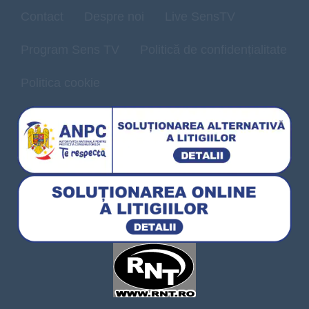
Contact
Despre noi
Live SensTV
Program Sens TV
Politică de confidențialitate
Politica cookie