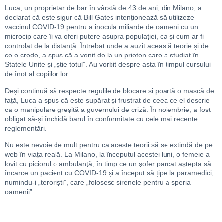
Luca, un proprietar de bar în vârstă de 43 de ani, din Milano, a
declarat că este sigur că Bill Gates intenționează să utilizeze
vaccinul COVID-19 pentru a inocula miliarde de oameni cu un
microcip care îi va oferi putere asupra populației, ca și cum ar fi
controlat de la distanță. Întrebat unde a auzit această teorie și de
ce o crede, a spus că a venit de la un prieten care a studiat în
Statele Unite și „știe totul”. Au vorbit despre asta în timpul cursului
de înot al copiilor lor.
Deși continuă să respecte regulile de blocare și poartă o mască de
față, Luca a spus că este supărat și frustrat de ceea ce el descrie
ca o manipulare greșită a guvernului de criză. În noiembrie, a fost
obligat să-și închidă barul în conformitate cu cele mai recente
reglementări.
Nu este nevoie de mult pentru ca aceste teorii să se extindă de pe
web în viața reală. La Milano, la începutul acestei luni, o femeie a
lovit cu piciorul o ambulanță, în timp ce un șofer parcat aștepta să
încarce un pacient cu COVID-19 și a început să țipe la paramedici,
numindu-i „teroriști”, care „folosesc sirenele pentru a speria
oamenii”.