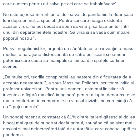
care o avem pentru a-i salva pe cei care se îmbolnăvesc”.
Nu este ușor să înfrunți un al doilea val de pandemie la doar șase
luni după primul, a spus el. „Pentru cei care neagă existența
acestui virus, nu pot decât să spun să vină și să facă un tur într-
unul din departamentele noastre. Să vină și să vadă cum moare
poporul nostru ”.
Potrivit negationistilor, urgența de sănătate este o invenție a mass-
mediei, o narațiune distorsionată de către politicieni și oameni
puternici care caută să manipuleze lumea din spatele cortinei
scenei.
„De multe ori, teoriile conspirației iau naștere din dificultatea de a
accepta neașteptatul”, a spus Massimo Polidoro, scriitor științific și
profesor universitar. „Pentru unii oameni, este mai liniștitor să
inventezi o figură malefică imaginară pentru a lupta, deoarece este
mai reconfortant în comparație cu virusul invizibil pe care simți că
nu îl poți controla”.
Un sondaj recent a constatat că 81% dintre italieni găsesc al doilea
blocaj mai greu de suportat decât primul, spunând că se simt mai
anxioși și mai neîncrezători față de autoritățile care conduc luptă cu
pandemia.