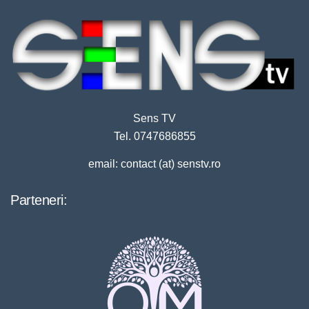
Sens TV
Tel. 0747686855
email: contact (at) senstv.ro
Parteneri: