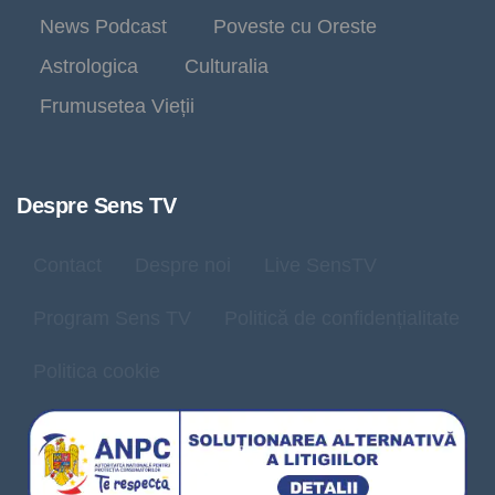
News Podcast
Poveste cu Oreste
Astrologica
Culturalia
Frumusetea Vieții
Despre Sens TV
Contact
Despre noi
Live SensTV
Program Sens TV
Politică de confidențialitate
Politica cookie