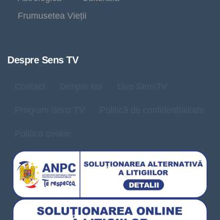
Frumusetea Vieții
Despre Sens TV
Contact
Despre noi
Live SensTV
Program Sens TV
Politică de confidențialitate
Politica cookie