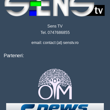
Sens TV
Tel. 0747686855
email: contact (at) senstv.ro
Parteneri: