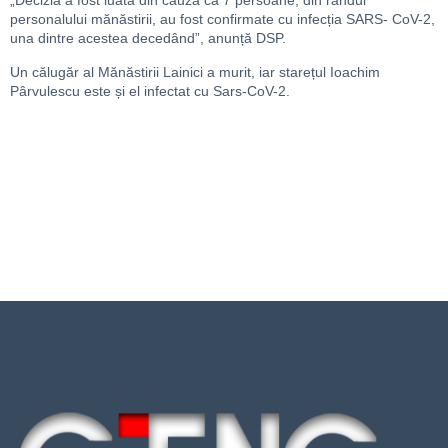
„Decizia a fost luată din cauză că 7 persoane, din rândul
personalului mănăstirii, au fost confirmate cu infecția SARS- CoV-2,
una dintre acestea decedând”, anunță DSP.
Un călugăr al Mănăstirii Lainici a murit, iar starețul Ioachim
Pârvulescu este și el infectat cu Sars-CoV-2.