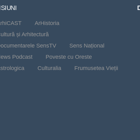
SIUNI
rhiCAST
ArHistoria
ultură și Arhitectură
ocumentarele SensTV
Sens Național
ews Podcast
Poveste cu Oreste
strologica
Culturalia
Frumusetea Vieții