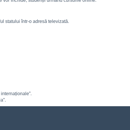
se vor închide, studenții urmând cursurile online.
ul statului într-o adresă televizată.
i internaționale”.
a”.