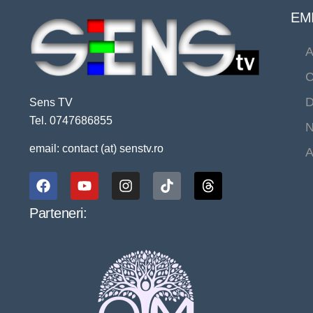
EMI
A
C
D
Sens TV
Tel. 0747686855
N
email: contact (at) senstv.ro
A
Parteneri: