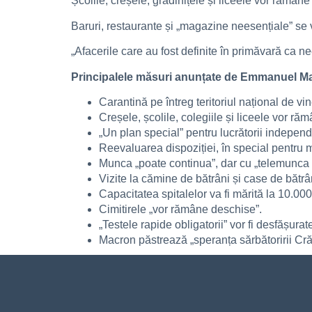
Școlile, creșele, grădinițele și liceele vor rămâne
Baruri, restaurante și „magazine neesențiale” se v
„Afacerile care au fost definite în primăvară ca nee
Principalele măsuri anunțate de Emmanuel M
Carantină pe întreg teritoriul național de vi
Creșele, școlile, colegiile și liceele vor r
„Un plan special” pentru lucrătorii independe
Reevaluarea dispoziției, în special pentru 
Munca „poate continua”, dar cu „telemunca 
Vizite la cămine de bătrâni și case de bătrân
Capacitatea spitalelor va fi mărită la 10.000
Cimitirele „vor rămâne deschise”.
„Testele rapide obligatorii” vor fi desfășurate
Macron păstrează „speranța sărbătoririi Crăci