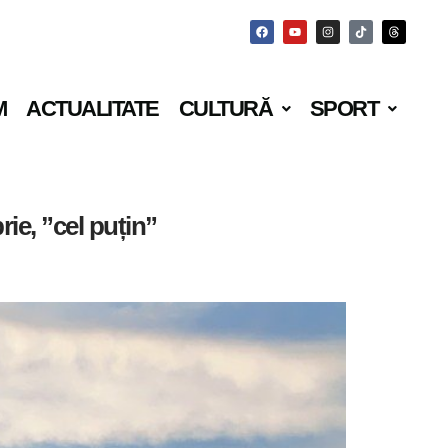
M
ACTUALITATE
CULTURĂ
SPORT
ie, ”cel puțin”