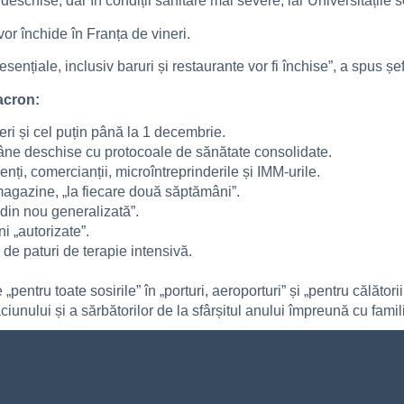
 deschise, dar în condiții sanitare mai severe, iar Universitățile 
or închide în Franța de vineri
.
sențiale, inclusiv baruri și restaurante vor fi închise”, a spus șef
acron:
neri și cel puțin până la 1 decembrie.
ămâne deschise cu protocoale de sănătate consolidate.
nți, comercianții, microîntreprinderile și IMM-urile.
magazine, „la fiecare două săptămâni”.
din nou generalizată”.
i „autorizate”.
 de paturi de terapie intensivă.
 „pentru toate sosirile” în „porturi, aeroporturi” și „pentru călători
unului și a sărbătorilor de la sfârșitul anului împreună cu famili