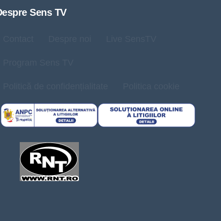
Despre Sens TV
Contact
Despre noi
Live SensTV
Program Sens TV
Politică de confidențialitate
Politica cookie