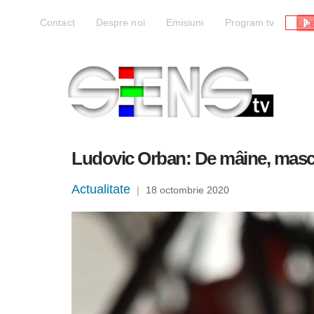
Liv
Contact
Despre noi
Emisiuni
Program tv
Ludovic Orban: De mâine, masca v
Actualitate
|
18 octombrie 2020