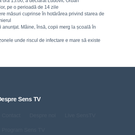
la ora 15.00, a declarat Ludovic Orban
lor, pe o perioadă de 14 zile
ere măsuri cuprinse în hotărârea privind starea de
mierul
i anunțat. Mâine, însă, copii merg la școală în
 zonele unde riscul de infectare e mare să existe
Despre Sens TV
Contact
Despre noi
Live SensTV
Program Sens TV