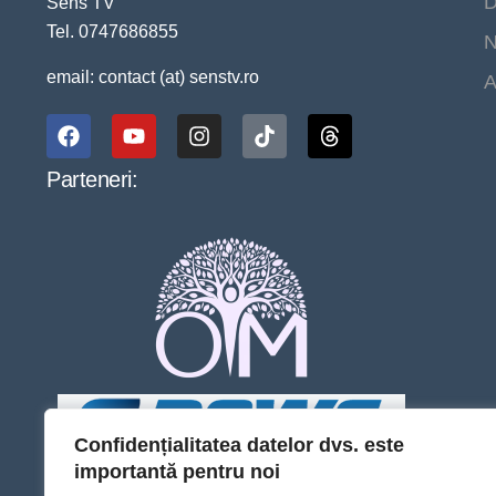
D
Sens TV
Tel. 0747686855
N
email: contact (at) senstv.ro
A
Parteneri:
Confidențialitatea datelor dvs. este
importantă pentru noi