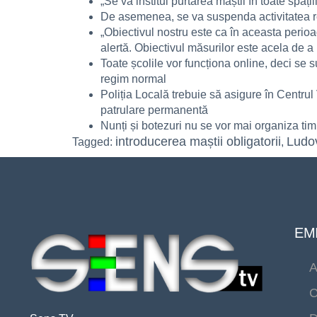
„Se va institui purtarea măștii în toate spa
De asemenea, se va suspenda activitatea rest
„Obiectivul nostru este ca în aceasta perio
alertă. Obiectivul măsurilor este acela de a
Toate școlile vor funcționa online, deci se 
regim normal
Poliția Locală trebuie să asigure în Centrul
patrulare permanentă
Nunți și botezuri nu se vor mai organiza tim
introducerea maștii obligatorii
Ludo
Tagged:
,
EMI
A
C