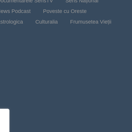
ocumentarele SensTV
Sens Național
ews Podcast
Poveste cu Oreste
strologica
Culturalia
Frumusetea Vieții