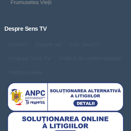
Frumusetea Vieții
Despre Sens TV
Contact
Despre noi
Live SensTV
Program Sens TV
Politică de confidențialitate
Politica cookie