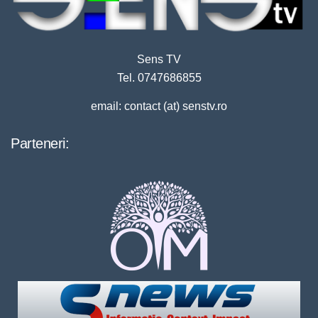
Sens TV
Tel. 0747686855
email: contact (at) senstv.ro
Parteneri: