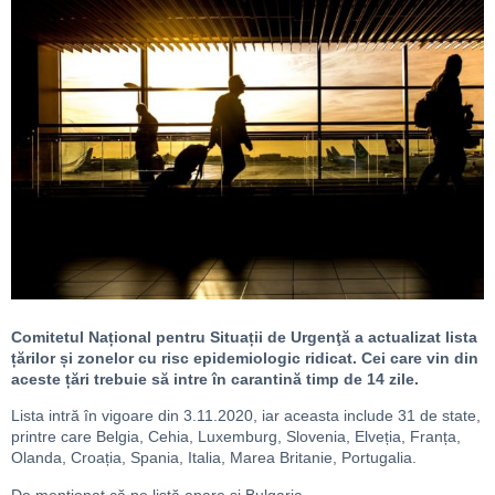
C
omitetul Național pentru Situații de Urgenţă
a actualizat
lista
țărilor
și
zonelo
r
cu
risc epidemiologic ridicat.
Cei care vin din
aceste țări trebuie să intre în carantină timp de 14 zile.
Lista intră în vigoare din 3.11.2020, iar aceasta include 31 de state,
printre care Belgia, Cehia, Luxemburg, Slovenia, Elveția, Franța,
Olanda, Croația, Spania, Italia, Marea Britanie, Portugalia.
De mentionat că pe listă apare și Bulgaria.