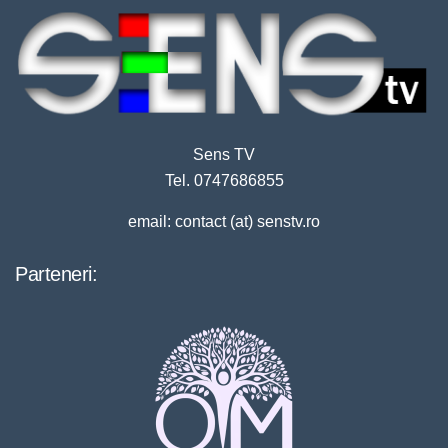
Sens TV
Tel. 0747686855
email: contact (at) senstv.ro
Parteneri: