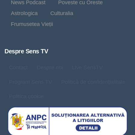
News Podcast
Poveste cu Oreste
Astrologica
Culturalia
Frumusetea Vieții
Despre Sens TV
Contact
Despre noi
Live SensTV
Program Sens TV
Politică de confidențialitate
Politica cookie