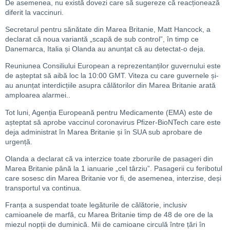
De asemenea, nu există dovezi care să sugereze că reacționează
diferit la vaccinuri.
Secretarul pentru sănătate din Marea Britanie, Matt Hancock, a
declarat că noua variantă „scapă de sub control”, în timp ce
Danemarca, Italia și Olanda au anunțat că au detectat-o deja.
Reuniunea Consiliului European a reprezentanților guvernului este
de așteptat să aibă loc la 10:00 GMT. Viteza cu care guvernele și-
au anunțat interdicțiile asupra călătorilor din Marea Britanie arată
amploarea alarmei..
Tot luni, Agenția Europeană pentru Medicamente (EMA) este de
așteptat să aprobe vaccinul coronavirus Pfizer-BioNTech care este
deja administrat în Marea Britanie și în SUA sub aprobare de
urgență.
Olanda a declarat că va interzice toate zborurile de pasageri din
Marea Britanie până la 1 ianuarie „cel târziu”. Pasagerii cu feribotul
care sosesc din Marea Britanie vor fi, de asemenea, interzise, deși
transportul va continua.
Franța a suspendat toate legăturile de călătorie, inclusiv
camioanele de marfă, cu Marea Britanie timp de 48 de ore de la
miezul nopții de duminică. Mii de camioane circulă între țări în