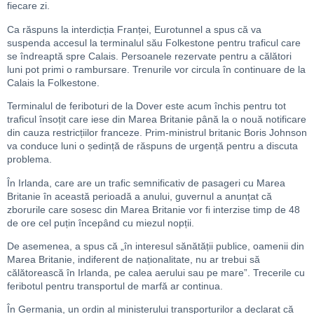
fiecare zi.
Ca răspuns la interdicția Franței, Eurotunnel a spus că va
suspenda accesul la terminalul său Folkestone pentru traficul care
se îndreaptă spre Calais. Persoanele rezervate pentru a călători
luni pot primi o rambursare. Trenurile vor circula în continuare de la
Calais la Folkestone.
Terminalul de feriboturi de la Dover este acum închis pentru tot
traficul însoțit care iese din Marea Britanie până la o nouă notificare
din cauza restricțiilor franceze. Prim-ministrul britanic Boris Johnson
va conduce luni o ședință de răspuns de urgență pentru a discuta
problema.
În Irlanda, care are un trafic semnificativ de pasageri cu Marea
Britanie în această perioadă a anului, guvernul a anunțat că
zborurile care sosesc din Marea Britanie vor fi interzise timp de 48
de ore cel puțin începând cu miezul nopții.
De asemenea, a spus că „în interesul sănătății publice, oamenii din
Marea Britanie, indiferent de naționalitate, nu ar trebui să
călătorească în Irlanda, pe calea aerului sau pe mare”. Trecerile cu
feribotul pentru transportul de marfă ar continua.
În Germania, un ordin al ministerului transporturilor a declarat că