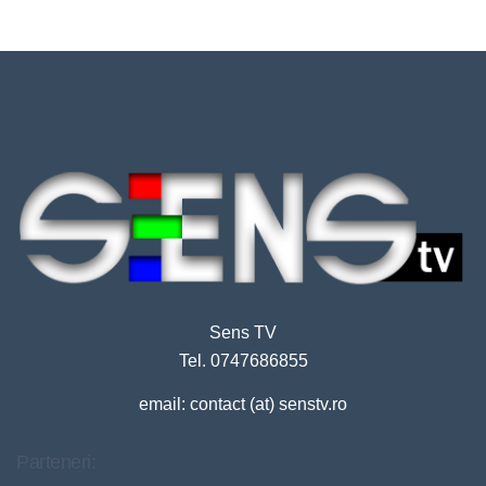
Sens TV
Tel. 0747686855
email: contact (at) senstv.ro
Parteneri: