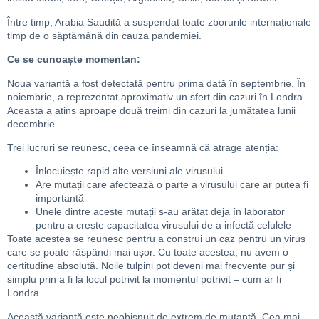
Între timp, Arabia Saudită a suspendat toate zborurile internaționale
timp de o săptămână din cauza pandemiei.
Ce se cunoaște momentan:
Noua variantă a fost detectată pentru prima dată în septembrie. În
noiembrie, a reprezentat aproximativ un sfert din cazuri în Londra.
Aceasta a atins aproape două treimi din cazuri la jumătatea lunii
decembrie.
Trei lucruri se reunesc, ceea ce înseamnă că atrage atenția:
Înlocuiește rapid alte versiuni ale virusului
Are mutații care afectează o parte a virusului care ar putea fi
importantă
Unele dintre aceste mutații s-au arătat deja în laborator
pentru a crește capacitatea virusului de a infectă celulele
Toate acestea se reunesc pentru a construi un caz pentru un virus
care se poate răspândi mai ușor. Cu toate acestea, nu avem o
certitudine absolută. Noile tulpini pot deveni mai frecvente pur și
simplu prin a fi la locul potrivit la momentul potrivit – cum ar fi
Londra.
Această variantă este neobișnuit de extrem de mutantă. Cea mai