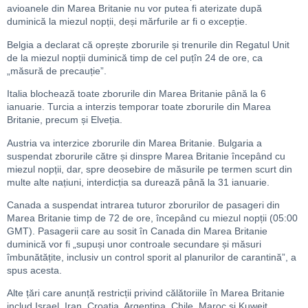
avioanele din Marea Britanie nu vor putea fi aterizate după
duminică la miezul nopții, deși mărfurile ar fi o excepție.
Belgia a declarat că oprește zborurile și trenurile din Regatul Unit
de la miezul nopții duminică timp de cel puțîn 24 de ore, ca
„măsură de precauție”.
Italia blochează toate zborurile din Marea Britanie până la 6
ianuarie. Turcia a interzis temporar toate zborurile din Marea
Britanie, precum și Elveția.
Austria va interzice zborurile din Marea Britanie. Bulgaria a
suspendat zborurile către și dinspre Marea Britanie începând cu
miezul nopții, dar, spre deosebire de măsurile pe termen scurt din
multe alte națiuni, interdicția sa durează până la 31 ianuarie.
Canada a suspendat intrarea tuturor zborurilor de pasageri din
Marea Britanie timp de 72 de ore, începând cu miezul nopții (05:00
GMT). Pasagerii care au sosit în Canada din Marea Britanie
duminică vor fi „supuși unor controale secundare și măsuri
îmbunătățite, inclusiv un control sporit al planurilor de carantină”, a
spus acesta.
Alte țări care anunță restricții privind călătoriile în Marea Britanie
includ Israel, Iran, Croația, Argentina, Chile, Maroc și Kuweit.