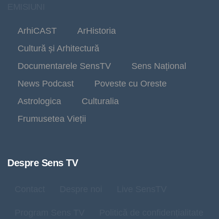
EMISIUNI
ArhiCAST
ArHistoria
Cultură și Arhitectură
Documentarele SensTV
Sens Național
News Podcast
Poveste cu Oreste
Astrologica
Culturalia
Frumusetea Vieții
Despre Sens TV
Contact
Despre noi
Live SensTV
Program Sens TV
Politică de confidențialitate