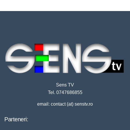
Sens TV
Tel. 0747686855
email: contact (at) senstv.ro
Parteneri: