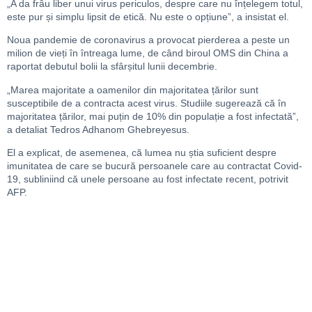
„A da frâu liber unui virus periculos, despre care nu înțelegem totul,
este pur și simplu lipsit de etică. Nu este o opțiune”, a insistat el.
Noua pandemie de coronavirus a provocat pierderea a peste un
milion de vieți în întreaga lume, de când biroul OMS din China a
raportat debutul bolii la sfârșitul lunii decembrie.
„Marea majoritate a oamenilor din majoritatea țărilor sunt
susceptibile de a contracta acest virus. Studiile sugerează că în
majoritatea țărilor, mai puțin de 10% din populație a fost infectată”,
a detaliat Tedros Adhanom Ghebreyesus.
El a explicat, de asemenea, că lumea nu știa suficient despre
imunitatea de care se bucură persoanele care au contractat Covid-
19, subliniind că unele persoane au fost infectate recent, potrivit
AFP.