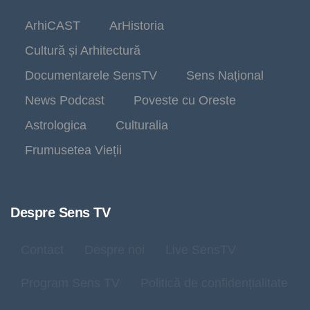
ArhiCAST
ArHistoria
Cultură și Arhitectură
Documentarele SensTV
Sens Național
News Podcast
Poveste cu Oreste
Astrologica
Culturalia
Frumusetea Vieții
Despre Sens TV
Contact
Despre noi
Live SensTV
Program Sens TV
Politică de confidențialitate