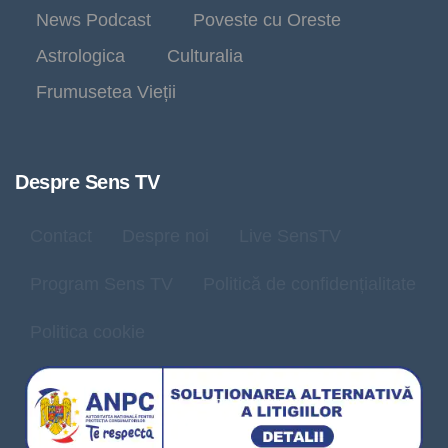
News Podcast
Poveste cu Oreste
Astrologica
Culturalia
Frumusetea Vieții
Despre Sens TV
Contact
Despre noi
Live SensTV
Program Sens TV
Politică de confidențialitate
Politica cookie