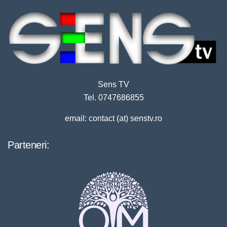
Sens TV
Tel. 0747686855
email: contact (at) senstv.ro
Parteneri: