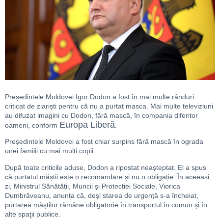
Președintele Moldovei Igor Dodon a fost în mai multe rânduri
criticat de ziariști pentru că nu a purtat masca. Mai multe televiziuni
au difuzat imagini cu Dodon, fără mască, în compania diferitor
Europa Liberă
oameni, conform
.
Președintele Moldovei a fost chiar surpins fără mască în ograda
unei familii cu mai mulți copii.
După toate criticile aduse, Dodon a ripostat neașteptat. El a spus
că purtatul măștii este o recomandare și nu o obligație. În aceeași
zi, Ministrul Sănătății, Muncii și Protecției Sociale, Viorica
Dumbrăveanu, anunța că, deși starea de urgență s-a încheiat,
purtarea măştilor rămâne obligatorie în transportul în comun şi în
alte spaţii publice.