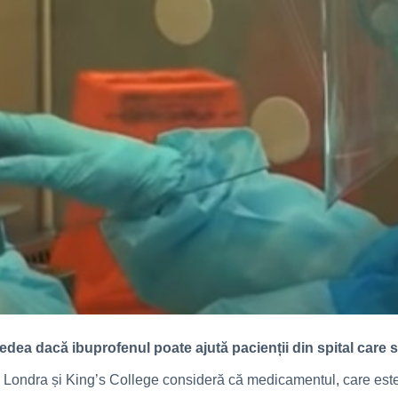
edea dacă ibuprofenul poate ajută pacienții din spital care 
 Londra și King’s College consideră că medicamentul, care este 