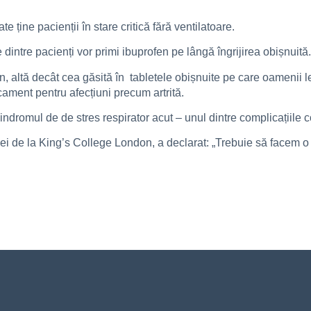
 ține pacienții în stare critică fără ventilatoare.
 dintre pacienți vor primi ibuprofen pe lângă îngrijirea obișnuită.
en, altă decât cea găsită în tabletele obișnuite pe care oamenii
ament pentru afecțiuni precum artrită.
ndromul de de stres respirator acut – unul dintre complicațiile 
ei de la King’s College London, a declarat: „Trebuie să facem o 