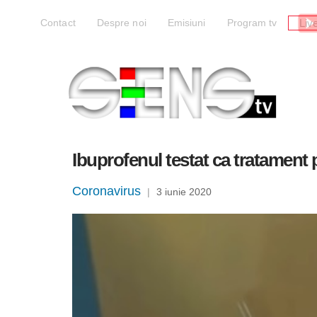
Liv
Contact
Despre noi
Emisiuni
Program tv
Ibuprofenul testat ca tratament
Coronavirus
|
3 iunie 2020