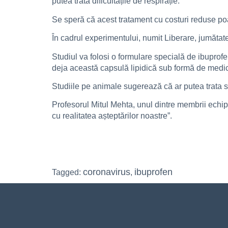
putea trata dificultățile de respirație.
Se speră că acest tratament cu costuri reduse poate
În cadrul experimentului, numit Liberare, jumătate
Studiul va folosi o formulare specială de ibuprof
deja această capsulă lipidică sub formă de medic
Studiile pe animale sugerează că ar putea trata si
Profesorul Mitul Mehta, unul dintre membrii echip
cu realitatea așteptărilor noastre”.
coronavirus
ibuprofen
Tagged:
,