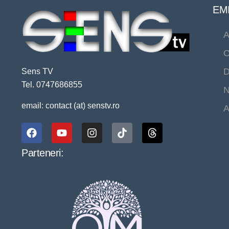
EMI
A
C
D
Sens TV
Tel. 0747686855
N
email: contact (at) senstv.ro
A
Parteneri: