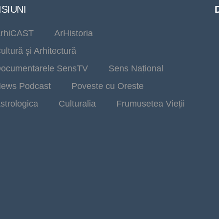
SIUNI
rhiCAST
ArHistoria
ultură și Arhitectură
ocumentarele SensTV
Sens Național
ews Podcast
Poveste cu Oreste
strologica
Culturalia
Frumusetea Vieții