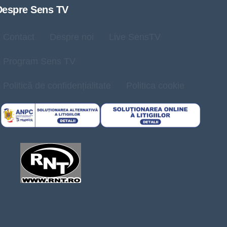
Despre Sens TV
Contact
Despre noi
Live SensTV
Program Sens TV
Politică de confidențialitate
Politica cookie