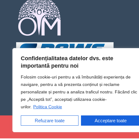
Confidențialitatea datelor dvs. este
importantă pentru noi
Folosim cookie-uri pentru a vă îmbunătăți experiența de
navigare, pentru a vă prezenta conținut și reclame
personalizate și pentru a analiza traficul nostru. Făcând clic
pe „Acceptă tot”, acceptați utilizarea cookie-
urilor.
Politica Cookie
Refuzare toate
Acceptare toate
@Sens TV | Dă sens omului din tine!