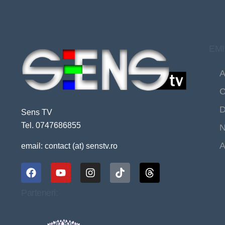
EMI
A
C
D
Sens TV
Tel. 0747686855
N
A
email: contact (at) senstv.ro
Parteneri: