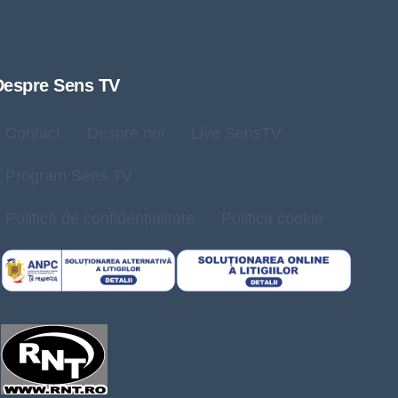
Despre Sens TV
Contact
Despre noi
Live SensTV
Program Sens TV
Politică de confidențialitate
Politica cookie