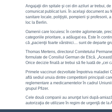
Angajaţii din spitale şi cei din aziluri ar trebui,
comunicat publicat luni. În acelaşi document au fos
sanitare locale, poliţiştii, pompierii şi profesorii
loc la Berlin.
Oamenii care locuiesc în centre aglomerate, precum p
categoriile prioritare, a adăugat ea. Este în cont
că „pacienţii foarte vârstnici… sunt de departe gr
Thomas Mertens, directorul Comitetului Permanent
formulate de Consiliul German de Etică. „Această p
Orice decizie finală ar trebui să fie luată de „cei 
Primele vaccinuri dezvoltate împotriva maladiei C
află sediul unuia dintre competitorii principali ca
reglementare a medicamentelor în cadrul Uniuni
grupul Pfizer.
Cele două companii au anunţat luni după-amiază c
autorizaţia de utilizare în regim de urgenţă de l