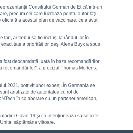
t reprezentanţii Consiliului German de Etică într-un
itare, precum cei care lucrează pentru autorităţi
re oficială a acestui plan de vaccinare, ce a avut
ări, ar trebui să fie incluşi la rândul lor în
exactitate a priorităţilor, deşi Alena Buyx a spus
 a fost deocamdată luată în baza recomandărilor
baza recomandărilor”, a precizat Thomas Mertens.
ui 2021, potrivit unor experţi. În Germania se
 sunt analizate de autoritatea cu rol de
oNTech în colaborare cu un partener american,
ladiei Covid-19 şi că intenţionează să solicite
 Unite, săptămâna viitoare.