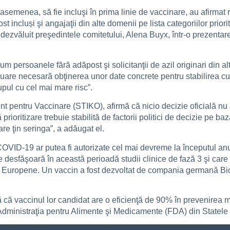
 de asemenea, să fie incluşi în prima linie de vaccinare, au afirma
t incluși şi angajaţii din alte domenii pe lista categoriilor prior
, a dezvăluit preşedintele comitetului, Alena Buyx, într-o prezenta
ersoanele fără adăpost şi solicitanţii de azil originari din alte ţ
inuare necesară obţinerea unor date concrete pentru stabilirea cu 
upul cu cel mai mare risc”.
 pentru Vaccinare (STIKO), afirmă că nicio decizie oficială nu
rioritizare trebuie stabilită de factorii politici de decizie pe 
care ţin seringa”, a adăugat el.
OVID-19 ar putea fi autorizate cel mai devreme la începutul anul
re desfăşoară în această perioadă studii clinice de fază 3 şi care
i Europene. Un vaccin a fost dezvoltat de compania germană Bi
ă vaccinul lor candidat are o eficienţă de 90% în prevenirea ma
a Administraţia pentru Alimente şi Medicamente (FDA) din Statele