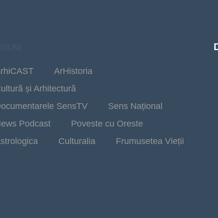
SIUNI
rhiCAST
ArHistoria
ultură și Arhitectură
ocumentarele SensTV
Sens Național
ews Podcast
Poveste cu Oreste
strologica
Culturalia
Frumusetea Vieții