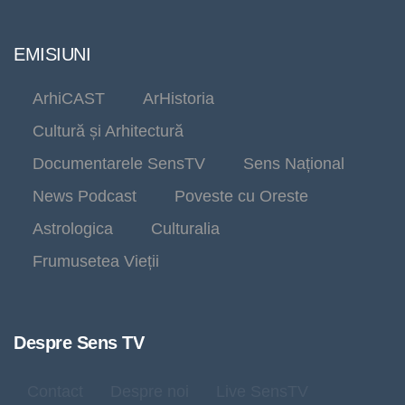
EMISIUNI
ArhiCAST
ArHistoria
Cultură și Arhitectură
Documentarele SensTV
Sens Național
News Podcast
Poveste cu Oreste
Astrologica
Culturalia
Frumusetea Vieții
Despre Sens TV
Contact
Despre noi
Live SensTV