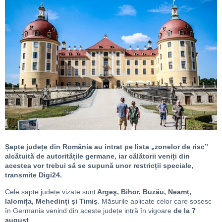
Șapte județe din România au intrat pe lista „zonelor de risc”
alcătuită de autoritățile germane, iar călătorii veniți din
acestea vor trebui să se supună unor restricții speciale,
transmite Digi24.
Cele șapte județe vizate sunt
Argeş, Bihor, Buzău, Neamț,
Ialomița, Mehedinți şi Timiş
. Măsurile aplicate celor care sosesc
în Germania venind din aceste județe intră în vigoare
de la 7
august
.