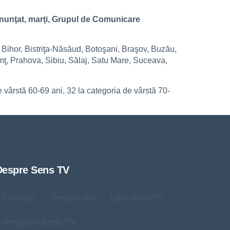
 anunţat, marţi, Grupul de Comunicare
, Bihor, Bistriţa-Năsăud, Botoşani, Braşov, Buzău,
mţ, Prahova, Sibiu, Sălaj, Satu Mare, Suceava,
e vârstă 60-69 ani, 32 la categoria de vârstă 70-
Despre Sens TV
Contact
Despre noi
Live SensTV
Program Sens TV