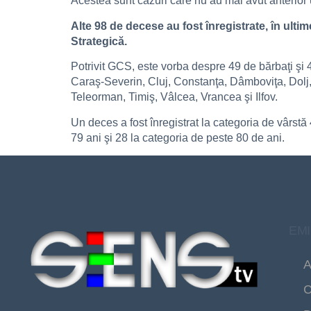
Acestea sunt cazuri care nu au mai avut anterior 
Alte 98 de decese au fost înregistrate, în ult
Strategică.
Potrivit GCS, este vorba despre 49 de bărbaţi şi 
Caraş-Severin, Cluj, Constanţa, Dâmboviţa, Dolj,
Teleorman, Timiş, Vâlcea, Vrancea şi Ilfov.
Un deces a fost înregistrat la categoria de vârstă
79 ani şi 28 la categoria de peste 80 de ani.
EMI
A
C