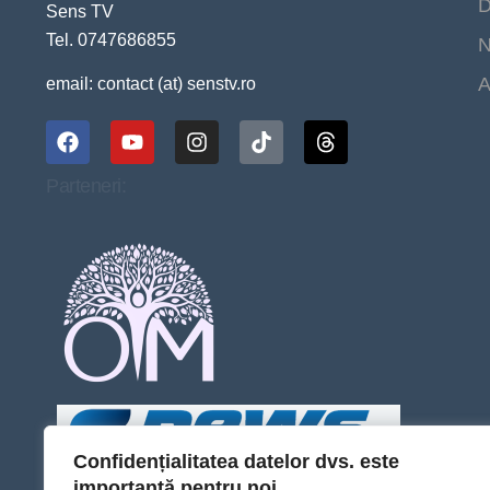
D
Sens TV
Tel. 0747686855
N
A
email: contact (at) senstv.ro
Parteneri:
Confidențialitatea datelor dvs. este
importantă pentru noi