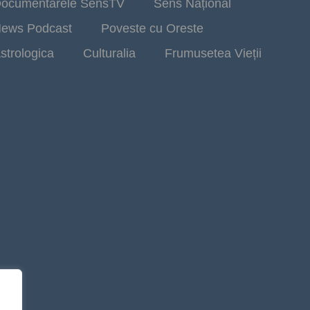
ocumentarele SensTV
Sens Național
ews Podcast
Poveste cu Oreste
strologica
Culturalia
Frumusetea Vieții