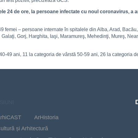
un test pozitiv, precizează GCS.
imele 24 de ore, la persoane infectate cu noul coronavirus, a
49 femei – persoane internate în spitalele din Alba, Arad, Bacău
 Galaţi, Gorj, Harghita, Iaşi, Maramureş, Mehedinţi, Mureş, Nea
 40-49 ani, 11 la categoria de vârstă 50-59 ani, 26 la categoria d
SIUNI
rhiCAST
ArHistoria
ultură și Arhitectură