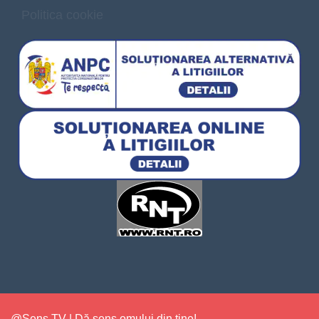
Politica cookie
@Sens TV | Dă sens omului din tine!