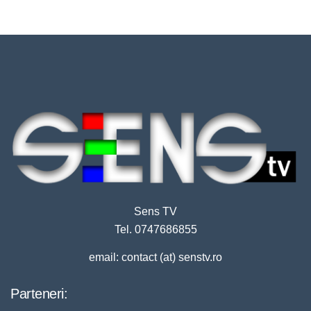
Sens TV
Tel. 0747686855
email: contact (at) senstv.ro
Parteneri: