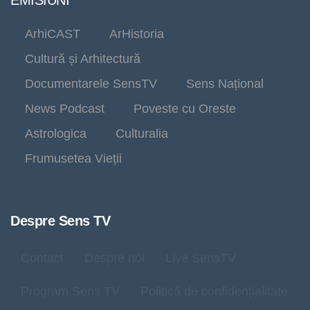
EMISIUNI
ArhiCAST
ArHistoria
Cultură și Arhitectură
Documentarele SensTV
Sens Național
News Podcast
Poveste cu Oreste
Astrologica
Culturalia
Frumusetea Vieții
Despre Sens TV
Contact
Despre noi
Live SensTV
Program Sens TV
Politică de confidențialitate