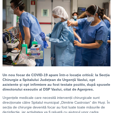
Un nou focar de COVID-19 apare într-o locație critică: la Secția
Chirurgie a Spitalului Județean de Urgență Vaslui, opt
asistente și opt infirmiere au fost testate pozitiv, după spusele
directorului executiv al DSP Vaslui, citat de Agerpres.
Urgențele medicale care necesită intervenții chirurgicale sunt
direcționate către Spitalul municipal „Dimitrie Castroian” din Huși. În
secția de chirurgie devenită focar au fost luate toate măsurile de
dezinfecție, iar activitatea va fi reluată cu ajutorul unor cadre