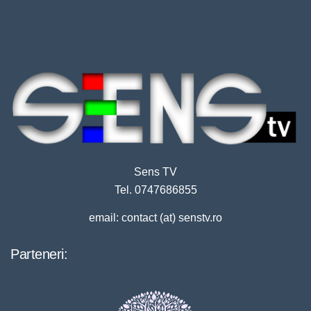
Sens TV
Tel. 0747686855
email: contact (at) senstv.ro
Parteneri: