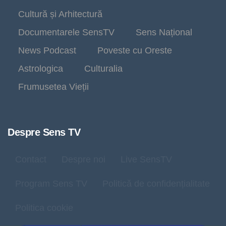
Cultură și Arhitectură
Documentarele SensTV
Sens Național
News Podcast
Poveste cu Oreste
Astrologica
Culturalia
Frumusetea Vieții
Despre Sens TV
Contact
Despre noi
Live SensTV
Program Sens TV
Politică de confidențialitate
Politica cookie