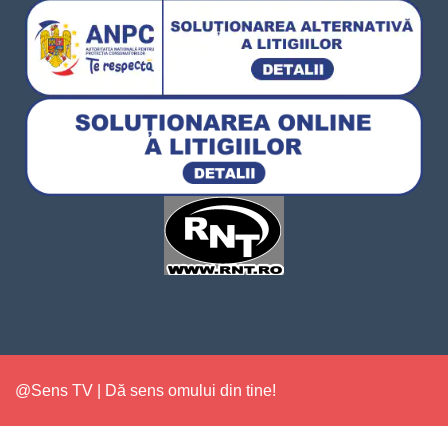
@Sens TV | Dă sens omului din tine!