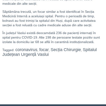
medicale din alte secții.
Săptămâna trecută, un focar similar a fost identificat în Secția
Medicină Internă a aceluiași spital. Pentru o perioadă de timp,
bolnavii au fost trimiși la spitalul din Huși, după care activitatea
secției a fost reluată cu cadre medicale aduse din alte secții.
În județul Vaslui există deocamdată 236 de pacienți internați în
spital pentru COVID-19. Alte 198 de persoane testate pozitiv sunt
izolate la domiciliu iar 68 se află în carantină instituționalizată.
coronavirus
focar
Secția Chirurgie
Spitalul
Tagged:
,
,
,
Județean Urgență Vaslui