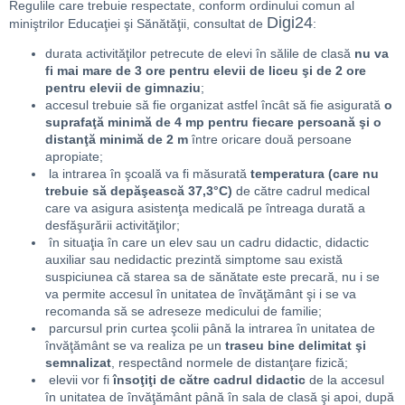
Regulile care trebuie respectate, conform ordinului comun al
Digi24
miniştrilor Educaţiei şi Sănătăţii, consultat de
:
durata activităţilor petrecute de elevi în sălile de clasă
nu va
fi mai mare de 3 ore pentru elevii de liceu şi de 2 ore
pentru elevii de gimnaziu
;
accesul trebuie să fie organizat astfel încât să fie asigurată
o
suprafaţă minimă de 4 mp pentru fiecare persoană şi o
distanţă minimă de 2 m
între oricare două persoane
apropiate;
la intrarea în şcoală va fi măsurată
temperatura (care nu
trebuie să depăşească 37,3°C)
de către cadrul medical
care va asigura asistenţa medicală pe întreaga durată a
desfăşurării activităţilor;
în situaţia în care un elev sau un cadru didactic, didactic
auxiliar sau nedidactic prezintă simptome sau există
suspiciunea că starea sa de sănătate este precară, nu i se
va permite accesul în unitatea de învăţământ şi i se va
recomanda să se adreseze medicului de familie;
parcursul prin curtea şcolii până la intrarea în unitatea de
învăţământ se va realiza pe un
traseu bine delimitat şi
semnalizat
, respectând normele de distanţare fizică;
elevii vor fi
însoţiţi de către cadrul didactic
de la accesul
în unitatea de învăţământ până în sala de clasă şi apoi, după