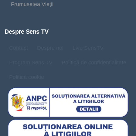
Frumusetea Vieții
Despre Sens TV
Contact
Despre noi
Live SensTV
Program Sens TV
Politică de confidențialitate
Politica cookie