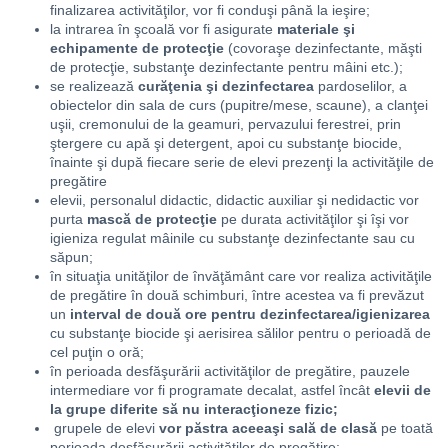
finalizarea activităţilor, vor fi conduşi până la ieşire;
la intrarea în şcoală vor fi asigurate
materiale şi
echipamente de protecţie
(covoraşe dezinfectante, măşti
de protecţie, substanţe dezinfectante pentru mâini etc.);
se realizează
curăţenia şi dezinfectarea
pardoselilor, a
obiectelor din sala de curs (pupitre/mese, scaune), a clanţei
uşii, cremonului de la geamuri, pervazului ferestrei, prin
ştergere cu apă şi detergent, apoi cu substanţe biocide,
înainte şi după fiecare serie de elevi prezenţi la activităţile de
pregătire
elevii, personalul didactic, didactic auxiliar şi nedidactic vor
purta
mască de protecţie
pe durata activităţilor şi îşi vor
igieniza regulat mâinile cu substanţe dezinfectante sau cu
săpun;
în situaţia unităţilor de învăţământ care vor realiza activităţile
de pregătire în două schimburi, între acestea va fi prevăzut
un
interval de două ore pentru dezinfectarea/igienizarea
cu substanţe biocide şi aerisirea sălilor pentru o perioadă de
cel puţin o oră;
în perioada desfăşurării activităţilor de pregătire, pauzele
intermediare vor fi programate decalat, astfel încât
elevii de
la grupe diferite să nu interacţioneze fizic;
grupele de elevi
vor păstra aceeaşi sală de clasă
pe toată
perioada desfăşurării activităţilor de pregătire;