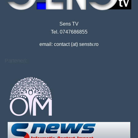
Sens TV
Tel. 0747686855
email: contact (at) senstv.ro
Parteneri: