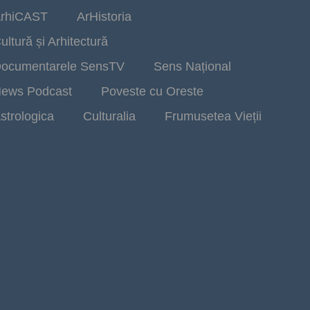
rhiCAST
ArHistoria
ultură și Arhitectură
ocumentarele SensTV
Sens Național
ews Podcast
Poveste cu Oreste
strologica
Culturalia
Frumusetea Vieții