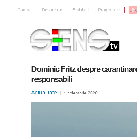
Liv
Contact
Despre noi
Emisiuni
Program tv
Dominic Fritz despre carantinare
responsabili
Actualitate
|
4 noiembrie 2020