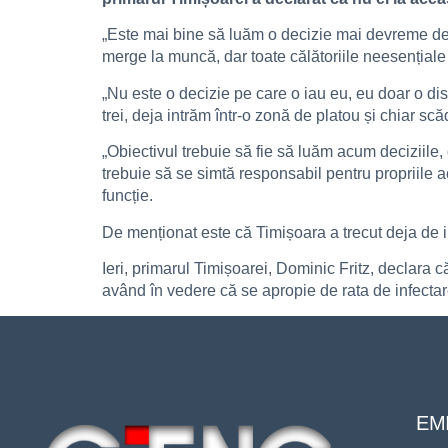
„Este mai bine să luăm o decizie mai devreme dec
merge la muncă, dar toate călătoriile neesențiale 
„Nu este o decizie pe care o iau eu, eu doar o di
trei, deja intrăm într-o zonă de platou și chiar scăd
„Obiectivul trebuie să fie să luăm acum deciziile,
trebuie să se simtă responsabil pentru propriile 
funcție.
De menționat este că Timișoara a trecut deja de ind
Ieri, primarul Timișoarei, Dominic Fritz, declara 
având în vedere că se apropie de rata de infectare
EMI