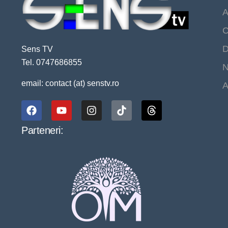
A
C
D
Sens TV
Tel. 0747686855
N
email: contact (at) senstv.ro
A
Parteneri: