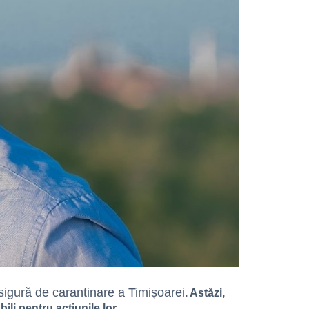
sigură de carantinare a Timișoarei
. Astăzi,
li pentru acțiunile lor.