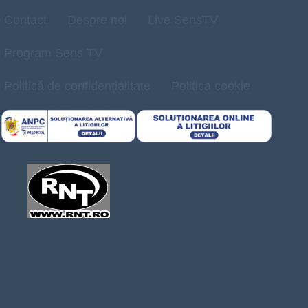
Contact
Despre noi
Live SensTV
Program Sens TV
Politică de confidențialitate
Politica cookie