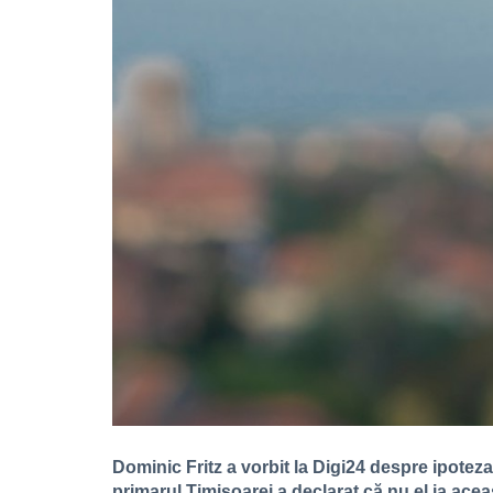
Dominic Fritz a vorbit la Digi24 despre ipoteza 
primarul Timișoarei a declarat că nu el ia acea