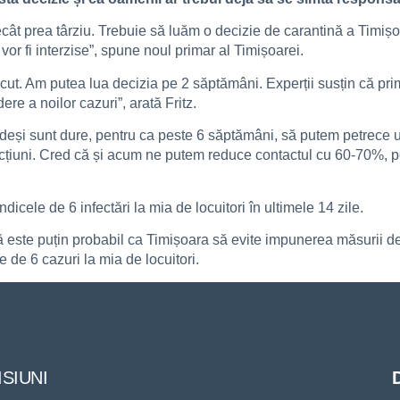
ât prea târziu. Trebuie să luăm o decizie de carantină a Timișo
vor fi interzise”, spune noul primar al Timișoarei.
scut. Am putea lua decizia pe 2 săptămâni. Experții susțin că p
ere a noilor cazuri”, arată Fritz.
 deși sunt dure, pentru ca peste 6 săptămâni, să putem petrece un
acțiuni. Cred că și acum ne putem reduce contactul cu 60-70%, p
icele de 6 infectări la mia de locuitori în ultimele 14 zile.
că este puțin probabil ca Timișoara să evite impunerea măsurii d
 de 6 cazuri la mia de locuitori.
SIUNI