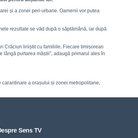
arei și a zonei peri-urbane. Oamenii vor putea
rimele rezultate se văd după o săptămână, iar după
 Crăciun liniștit cu familiile. Fiecare timișorean
e lângă purtarea măștii”, adaugă primarul ales în
e carantinare a orașului și zonei metropolitane,
Despre Sens TV