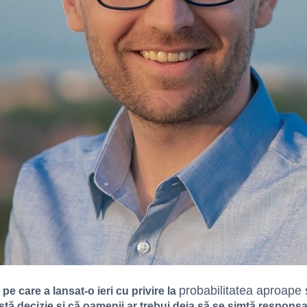
probabilitatea aproape 
pe care a lansat-o ieri cu privire la
stă decizie și că oamenii ar trebui deja să se simtă responsabi