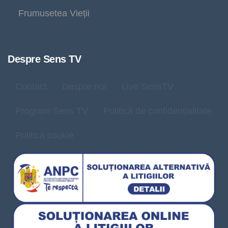
Frumusetea Vieții
Despre Sens TV
Contact
Despre noi
Live SensTV
Program Sens TV
Politică de confidențialitate
Politica cookie