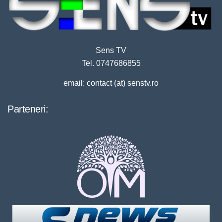
Sens TV
Tel. 0747686855
email: contact (at) senstv.ro
Parteneri: