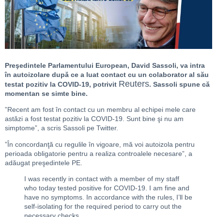
Preşedintele Parlamentului European, David Sassoli, va intra
în autoizolare după ce a luat contact cu un colaborator al său
Reuters
testat pozitiv la COVID-19, potrivit
. Sassoli spune că
momentan se simte bine.
”Recent am fost în contact cu un membru al echipei mele care
astăzi a fost testat pozitiv la COVID-19. Sunt bine şi nu am
simptome”, a scris Sassoli pe Twitter.
”În concordanţă cu regulile în vigoare, mă voi autoizola pentru
perioada obligatorie pentru a realiza controalele necesare”, a
adăugat preşedintele PE.
I was recently in contact with a member of my staff
who today tested positive for COVID-19. I am fine and
have no symptoms. In accordance with the rules, I’ll be
self-isolating for the required period to carry out the
necessary checks.