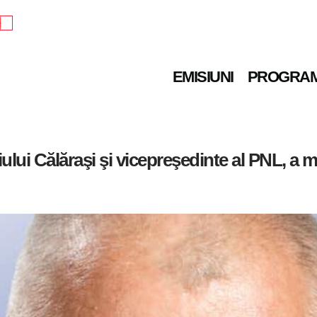
e
EMISIUNI
PROGRA
ului Călăraşi şi vicepreşedinte al PNL, a m