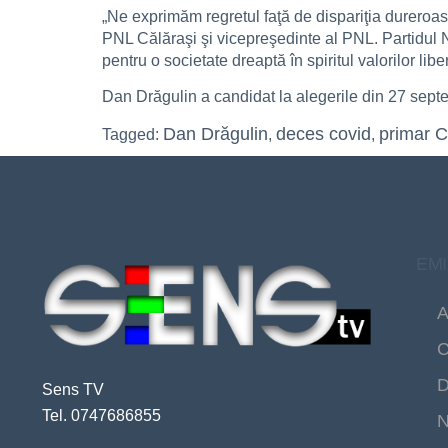
„Ne exprimăm regretul faţă de dispariţia dureroas
PNL Călăraşi şi vicepreşedinte al PNL. Partidul Na
pentru o societate dreaptă în spiritul valorilor li
Dan Drăgulin a candidat la alegerile din 27 septe
Dan Drăgulin
deces covid
primar C
Tagged:
,
,
EMI
A
C
D
Sens TV
Tel. 0747686855
N