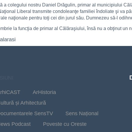
ă a colegului nostru Daniel Drăgulin, primar al municipiului Călă
ţional Liberal transmite condoleanţe familiei îndoliate şi va păs
berale naţionale pentru toţi cei din jurul său. Dumnezeu să-l odihn
mbrie la funcţia de primar al Călăraşiului, însă nu a obţinut un
alarasi
SIUNI
rhiCAST
ArHistoria
ultură și Arhitectură
ocumentarele SensTV
Sens Național
ews Podcast
Poveste cu Oreste