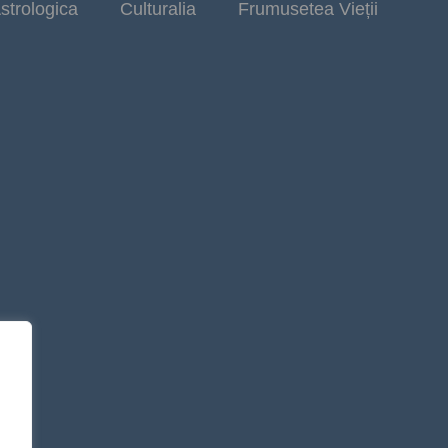
strologica
Culturalia
Frumusetea Vieții