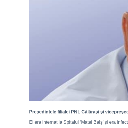
Preşedintele filialei PNL Călăraşi şi vicepreşedi
El era internat la Spitalul ‘Matei Balş’ şi era inf