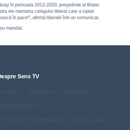
raşi în perioada 2012-2020, preşedinte al filialei
tra vie memoria colegului liberal care a luptat
ească în pace!”, afirmă liberalii într-un comunicat.
 nou mandat.
Despre Sens TV
Contact
Despre noi
Live SensTV
Program Sens TV
Politică de confidențialitate
Politica cookie