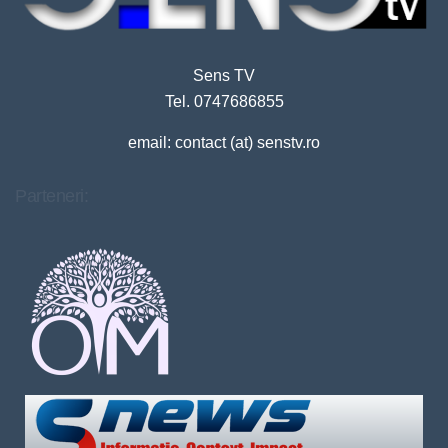
Sens TV
Tel. 0747686855
email: contact (at) senstv.ro
Parteneri: