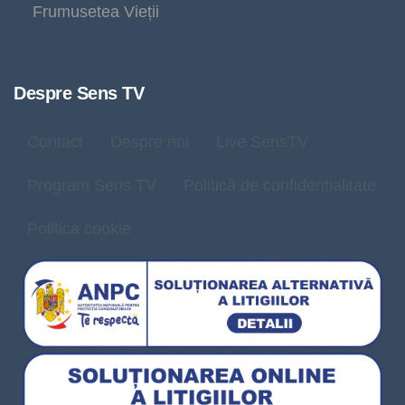
Frumusetea Vieții
Despre Sens TV
Contact
Despre noi
Live SensTV
Program Sens TV
Politică de confidențialitate
Politica cookie