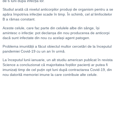
de 6 luni după infecția lor.
Studiul arată că nivelul anticorpilor produși de organism pentru a se
apăra împotriva infecției scade în timp. În schimb, cel al limfocitelor
B a rămas constant.
Aceste celule, care fac parte din celulele albe din sânge, își
amintesc o infecție: pot declanșa din nou producerea de anticorpi
dacă sunt infectate din nou cu același agent patogen.
Problema imunității a făcut obiectul multor cercetări de la începutul
pandemiei Covid-19 cu un an în urmă.
La începutul lunii ianuarie, un alt studiu american publicat în revista
Science a concluzionat că majoritatea foștilor pacienți ar putea fi
imunizați timp de cel puțin opt luni după contractarea Covid-19, din
nou datorită memoriei imune la care contribuie alte celule.