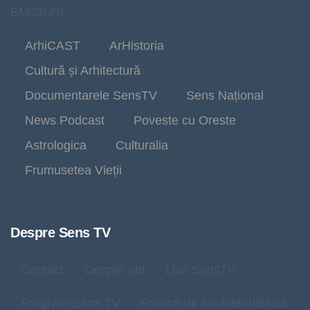
EMISIUNI
ArhiCAST
ArHistoria
Cultură și Arhitectură
Documentarele SensTV
Sens Național
News Podcast
Poveste cu Oreste
Astrologica
Culturalia
Frumusetea Vieții
Despre Sens TV
Contact
Despre noi
Live SensTV
Program Sens TV
Politică de confidențialitate