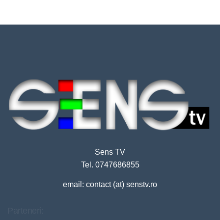
Sens TV
Tel. 0747686855
email: contact (at) senstv.ro
Parteneri: