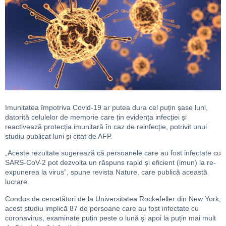
Imunitatea împotriva Covid-19 ar putea dura cel puțin șase luni,
datorită celulelor de memorie care țin evidența infecției și
reactivează protecția imunitară în caz de reinfecție, potrivit unui
studiu publicat luni și citat de AFP.
„Aceste rezultate sugerează că persoanele care au fost infectate cu
SARS-CoV-2 pot dezvolta un răspuns rapid și eficient (imun) la re-
expunerea la virus”, spune revista Nature, care publică această
lucrare.
Condus de cercetători de la Universitatea Rockefeller din New York,
acest studiu implică 87 de persoane care au fost infectate cu
coronavirus, examinate puțin peste o lună și apoi la puțin mai mult