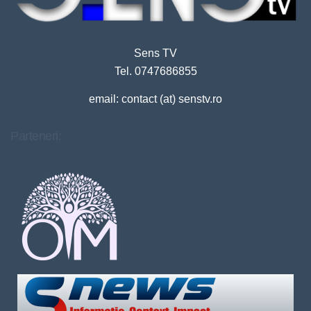
Sens TV
Tel. 0747686855
email: contact (at) senstv.ro
Parteneri: