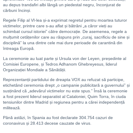
au depus trandafiri albi lângă un piedestal negru, înconjurat de
cărbuni încinși.
Regele Filip al VI-lea și-a exprimat regretul pentru moartea tuturor
victimelor, printre care s-au aflat și bătrâni „a căror vieți au
schimbat cursul istoriei” către democrație. De asemenea, regele a
mulțumit cetățenilor care au răspuns prin „curaj, sacrificiu de sine și
disciplină” la una dintre cele mai dure perioade de carantină din
întreaga Europă.
La ceremonie au luat parte și Ursula von der Leyen, președinte al
Comisiei Europene, și Tedros Adhanom Ghebreyesus, liderul
Organizației Mondiale a Sănătății.
Reprezentanții partidului de dreapta VOX au refuzat să participe,
etichetând ceremonia drept „o campanie publicitară a guvernului” și
susținând că „adevărul victimelor nu este spus.” Însă la ceremonie
a fost prezent liderul separatist al Cataloniei, Quim Torra, în ciuda
tensiunilor dintre Madrid și regiunea pentru a cărei independență
militează.
Până astăzi, în Spania au fost declarate 304.754 cazuri de
coronavirus și 28.413 decese cauzate de virus.