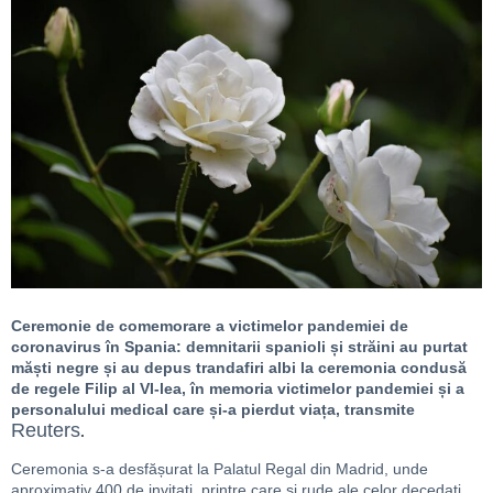
Ceremonie de comemorare a victimelor pandemiei de
coronavirus în Spania: demnitarii spanioli și străini au purtat
măști negre și au depus trandafiri albi la ceremonia condusă
de regele Filip al VI-lea, în memoria victimelor pandemiei și a
personalului medical care și-a pierdut viața, transmite
Reuters
.
Ceremonia s-a desfășurat la Palatul Regal din Madrid, unde
aproximativ 400 de invitați, printre care și rude ale celor decedați,