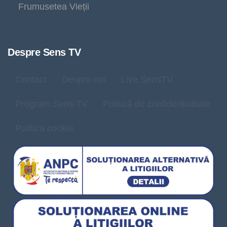
Frumusetea Vieții
Despre Sens TV
Contact
Despre noi
Live SensTV
Program Sens TV
Politică de confidențialitate
Politica cookie