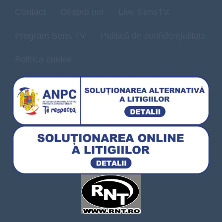
Contact
Despre noi
Live SensTV
Program Sens TV
Politică de confidențialitate
Politica cookie