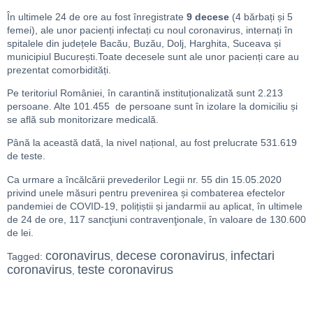
În ultimele 24 de ore au fost înregistrate
9 decese
(4 bărbați și 5
femei), ale unor pacienți infectați cu noul coronavirus, internați în
spitalele din județele Bacău, Buzău, Dolj, Harghita, Suceava și
municipiul București.Toate decesele sunt ale unor pacienți care au
prezentat comorbidități.
Pe teritoriul României, în carantină instituționalizată sunt 2.213
persoane. Alte 101.455 de persoane sunt în izolare la domiciliu și
se află sub monitorizare medicală.
Până la această dată, la nivel național, au fost prelucrate 531.619
de teste.
Ca urmare a încălcării prevederilor Legii nr. 55 din 15.05.2020
privind unele măsuri pentru prevenirea și combaterea efectelor
pandemiei de COVID-19, polițiștii și jandarmii au aplicat, în ultimele
de 24 de ore, 117 sancţiuni contravenţionale, în valoare de 130.600
de lei.
coronavirus
decese coronavirus
infectari
Tagged:
,
,
coronavirus
teste coronavirus
,