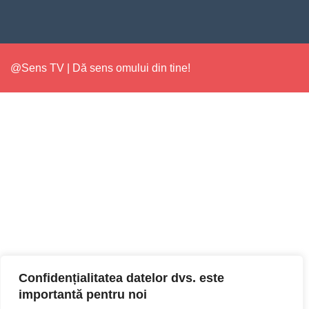
@Sens TV | Dă sens omului din tine!
Confidențialitatea datelor dvs. este
importantă pentru noi