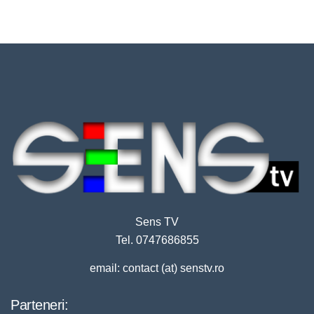
Sens TV
Tel. 0747686855
email: contact (at) senstv.ro
Parteneri: