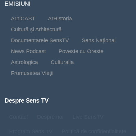
EMISIUNI
ArhiCAST
ArHistoria
Cultură și Arhitectură
Documentarele SensTV
Sens Național
News Podcast
Poveste cu Oreste
Astrologica
Culturalia
Frumusetea Vieții
Despre Sens TV
Contact
Despre noi
Live SensTV
Program Sens TV
Politică de confidențialitate