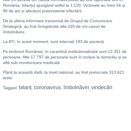
România, bilanțul ajungând astfel la 1.120. Victimele au între 56 și
90 de ani și afecțiuni preexistente infectării.
De la ultima informare transmisă de Grupul de Comunicare
Strategică, au fost înregistrate alte 165 de noi cazuri de
îmbolnăvire.
La ATI, în acest moment, sunt internați 193 de pacienți.
Pe teritoriul României, în carantină instituționalizată sunt 12.351 de
persoane. Alte 17.797 de persoane sunt în izolare la domiciliu și se
află sub monitorizare medicală.
Până la această dată, la nivel național, au fost prelucrate 313.621
teste.
bilanț
coronavirus
îmbolnăviri
vindecări
Tagged:
,
,
,