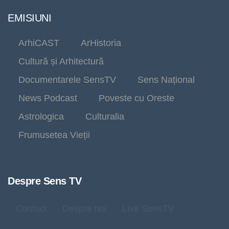
EMISIUNI
ArhiCAST
ArHistoria
Cultură și Arhitectură
Documentarele SensTV
Sens Național
News Podcast
Poveste cu Oreste
Astrologica
Culturalia
Frumusetea Vieții
Despre Sens TV
Contact
Despre noi
Live SensTV