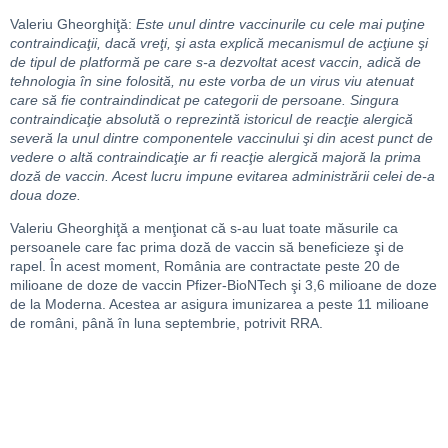
Valeriu Gheorghiţă:
Este unul dintre vaccinurile cu cele mai puţine
contraindicaţii, dacă vreţi, şi asta explică mecanismul de acţiune şi
de tipul de platformă pe care s-a dezvoltat acest vaccin, adică de
tehnologia în sine folosită, nu este vorba de un virus viu atenuat
care să fie contraindindicat pe categorii de persoane. Singura
contraindicaţie absolută o reprezintă istoricul de reacţie alergică
severă la unul dintre componentele vaccinului şi din acest punct de
vedere o altă contraindicaţie ar fi reacţie alergică majoră la prima
doză de vaccin. Acest lucru impune evitarea administrării celei de-a
doua doze.
Valeriu Gheorghiţă a menţionat că s-au luat toate măsurile ca
persoanele care fac prima doză de vaccin să beneficieze şi de
rapel. În acest moment, România are contractate peste 20 de
milioane de doze de vaccin Pfizer-BioNTech şi 3,6 milioane de doze
de la Moderna. Acestea ar asigura imunizarea a peste 11 milioane
de români, până în luna septembrie, potrivit RRA.