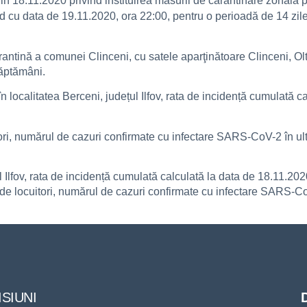
n 18.11.2020 privind instituirea măsurii de carantinare zonală 
nd cu data de 19.11.2020, ora 22:00, pentru o perioadă de 14 zile
carantină a comunei Clinceni, cu satele aparţinătoare Clinceni, Olt
săptămâni.
n localitatea Berceni, județul Ilfov, rata de incidență cumulată 
ori, numărul de cazuri confirmate cu infectare SARS-CoV-2 în ulti
l Ilfov, rata de incidență cumulată calculată la data de 18.11.202
5 de locuitori, numărul de cazuri confirmate cu infectare SARS-CoV
SIUNI