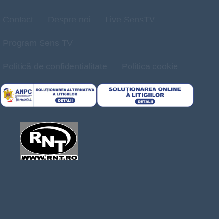
Contact
Despre noi
Live SensTV
Program Sens TV
Politică de confidențialitate
Politica cookie