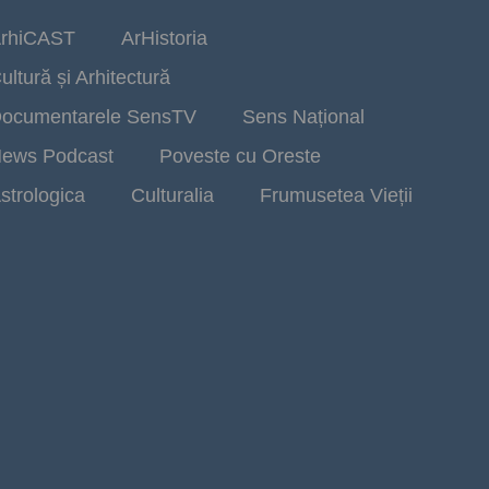
rhiCAST
ArHistoria
ultură și Arhitectură
ocumentarele SensTV
Sens Național
ews Podcast
Poveste cu Oreste
strologica
Culturalia
Frumusetea Vieții