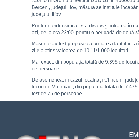
„Conform Ordinului șefului DSU cu nr. 4660013 di
Berceni, județul Ilfov, măsura se instituie începâ
judeţului Ilfov.
Printr-un ordin similar, s-a dispus şi intrarea în 
azi, de la ora 22:00, pentru o perioadă de două 
Măsurile au fost propuse ca urmare a faptului că î
zile a atins valoarea de 10,11/1.000 locuitori.
Mai exact, din populația totală de 9.395 de locuit
de persoane.
De asemenea, în cazul localităţii Clinceni, județu
locuitori. Mai exact, din populația totală de 7.47
fost de 75 de persoane.
EMI