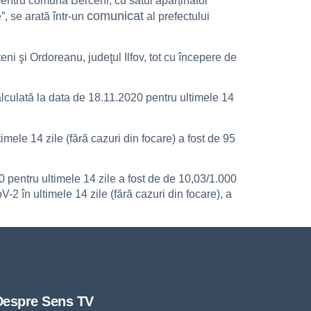
pentru comuna Berceni, cu satul aparținător
comunicat
”, se arată într-un
al prefectului
eni şi Ordoreanu, judeţul Ilfov, tot cu începere de
calculată la data de 18.11.2020 pentru ultimele 14
mele 14 zile (fără cazuri din focare) a fost de 95
0 pentru ultimele 14 zile a fost de de 10,03/1.000
-2 în ultimele 14 zile (fără cazuri din focare), a
Despre Sens TV