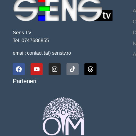
A
C
D
Sens TV
Tel. 0747686855
N
email: contact (at) senstv.ro
A
Parteneri: