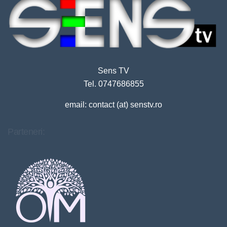
Sens TV
Tel. 0747686855
email: contact (at) senstv.ro
Parteneri: