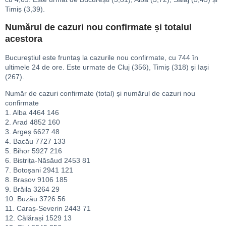
Timiș (3,39).
Numărul de cazuri nou confirmate și totalul
acestora
Bucureștiul este fruntaș la cazurile nou confirmate, cu 744 în
ultimele 24 de ore. Este urmate de Cluj (356), Timiș (318) și Iași
(267).
Număr de cazuri confirmate (total) și numărul de cazuri nou
confirmate
1. Alba 4464 146
2. Arad 4852 160
3. Argeș 6627 48
4. Bacău 7727 133
5. Bihor 5927 216
6. Bistrița-Năsăud 2453 81
7. Botoșani 2941 121
8. Brașov 9106 185
9. Brăila 3264 29
10. Buzău 3726 56
11. Caraș-Severin 2443 71
12. Călărași 1529 13