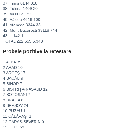
37. Timiș 8144 318
38. Tulcea 1409 20
39. Vaslui 4729 71
40. Vâlcea 4618 100
41. Vrancea 3344 33
42. Mun. București 33118 744
43. – 142 1
TOTAL 222.559 5.343
Probele pozitive la retestare
1 ALBA 39
2 ARAD 10
3 ARGEŞ 17
4 BACĂU 9
5 BIHOR 7
6 BISTRIŢA-NĂSĂUD 12
7 BOTOŞANI 7
8 BRĂILA 8
9 BRAŞOV 24
10 BUZĂU 1
11 CĂLĂRAŞI 2
12 CARAŞ-SEVERIN 0
13 CLUJ 53