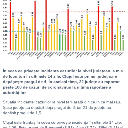
În ceea ce privește incidența cazurilor la nivel județean la mia
de locuitori în ultimele 14 zile, Clujul este primul județ care
depășește pragul de 4. În același timp, 22 județe au raportat
peste 100 de cazuri de coronavirus la ultima raportare a
autorităților.
Situația incidenței cazurilor la nivel țării arată din ce în ce mai rău.
Șase județe au depășit deja pragul de 3, iar 21 de județe au
depășit pragul de 1,5.
Clujul este fruntaș în ceea ce privește incidența în ultimele 14 zile,
cu 4,09. Este urmat de București (3,81), Alba (3,72), Sălaj (3,43) și