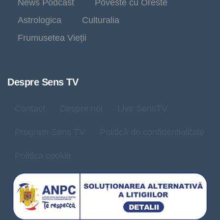
News Podcast
Poveste cu Oreste
Astrologica
Culturalia
Frumusetea Vieții
Despre Sens TV
Contact
Despre noi
Live SensTV
Program Sens TV
Politică de confidențialitate
Politica cookie