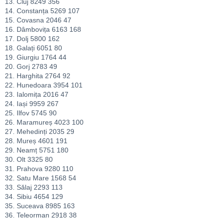
13. Cluj 8249 356
14. Constanța 5269 107
15. Covasna 2046 47
16. Dâmbovița 6163 168
17. Dolj 5800 162
18. Galați 6051 80
19. Giurgiu 1764 44
20. Gorj 2783 49
21. Harghita 2764 92
22. Hunedoara 3954 101
23. Ialomița 2016 47
24. Iași 9959 267
25. Ilfov 5745 90
26. Maramureș 4023 100
27. Mehedinți 2035 29
28. Mureș 4601 191
29. Neamț 5751 180
30. Olt 3325 80
31. Prahova 9280 110
32. Satu Mare 1568 54
33. Sălaj 2293 113
34. Sibiu 4654 129
35. Suceava 8985 163
36. Teleorman 2918 38