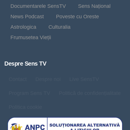
Documentarele SensTV
Sens Național
News Podcast
Poveste cu Oreste
Astrologica
Culturalia
Frumusetea Vieții
Despre Sens TV
Contact
Despre noi
Live SensTV
Program Sens TV
Politică de confidențialitate
Politica cookie