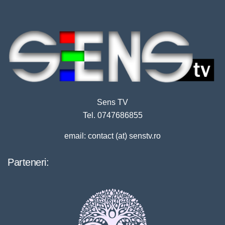
Sens TV
Tel. 0747686855
email: contact (at) senstv.ro
Parteneri: