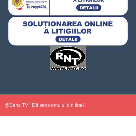
@Sens TV | Dă sens omului din tine!