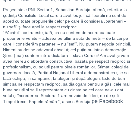
Preşedintele PNL Sector 1, Sebastian Burduja, afirmă, referitor la
şedinţa Consiliului Local care a avut loc joi, că liberalii nu sunt de
acord cu toate propunerile celor pe care îi consideră „parteneri –
nu şefi” şi face apel la respect reciproc.
“Păcatul” nostru este, iată, ca nu suntem de acord cu toate
propunerile venite – adesea pe ultima suta de metri – de la cei pe
care ii considerăm parteneri – nu “șefi”. Nu putem negocia principii.
Nimeni nu deține adevarul absolut; cel puțin nu intr-o democrație.
Și nu (mai) suntem intr-o dictatura – slava Cerului! Am avut și vom
avea mereu o abordare constructiva, bazată pe respect reciproc și
profesionalism, cu soluții pentru binele românilor. Stimați colegi de
guvernare locală, Partidul Național Liberal a demonstrat ca știe sa
facă echipa, in campanie, la alegeri și după alegeri. Este de bun
simt sa ne respectam reciproc, sa dialogam pentru a găsi cele mai
bune soluții și sa ii reprezentam cu cinste pe cei care ne-au dat
votul și încrederea. Sectorul 1 are nevoie de lideri, nu de șefi.
pe Facebook
Timpul trece. Faptele rămân.”, a scris Burduja
.