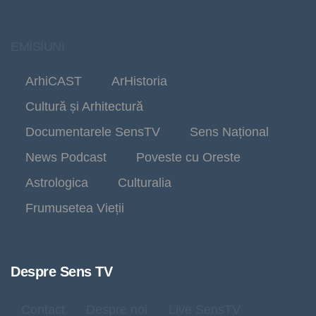
EMISIUNI
ArhiCAST
ArHistoria
Cultură și Arhitectură
Documentarele SensTV
Sens Național
News Podcast
Poveste cu Oreste
Astrologica
Culturalia
Frumusetea Vieții
Despre Sens TV
Contact
Despre noi
Live SensTV