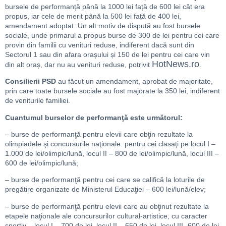
bursele de performanță până la 1000 lei față de 600 lei cât era
propus, iar cele de merit până la 500 lei față de 400 lei,
amendament adoptat. Un alt motiv de dispută au fost bursele
sociale, unde primarul a propus burse de 300 de lei pentru cei care
provin din familii cu venituri reduse, indiferent dacă sunt din
Sectorul 1 sau din afara orașului și 150 de lei pentru cei care vin
HotNews.ro
din alt oraș, dar nu au venituri reduse, potrivit
.
Consilierii PSD
au făcut un amendament, aprobat de majoritate,
prin care toate bursele sociale au fost majorate la 350 lei, indiferent
de veniturile familiei.
Cuantumul burselor de performanţă este următorul:
– burse de performanţă pentru elevii care obţin rezultate la
olimpiadele şi concursurile naţionale: pentru cei clasaţi pe locul I –
1.000 de lei/olimpic/lună, locul II – 800 de lei/olimpic/lună, locul III –
600 de lei/olimpic/lună;
– burse de performanţă pentru cei care se califică la loturile de
pregătire organizate de Ministerul Educaţiei – 600 lei/lună/elev;
– burse de performanţă pentru elevii care au obţinut rezultate la
etapele naţionale ale concursurilor cultural-artistice, cu caracter
sportiv – locul I – 700 de lei, locul II – 650 de lei, locul III- 600 de lei.