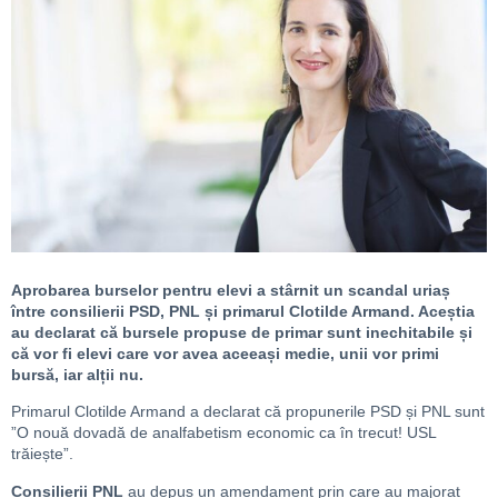
Aprobarea burselor pentru elevi a stârnit un scandal uriaș
între consilierii PSD, PNL și primarul Clotilde Armand. Aceștia
au declarat că bursele propuse de primar sunt inechitabile și
că vor fi elevi care vor avea aceeași medie, unii vor primi
bursă, iar alții nu.
Primarul Clotilde Armand a declarat că propunerile PSD și PNL sunt
”O nouă dovadă de analfabetism economic ca în trecut! USL
trăiește”.
Consilierii PNL
au depus un amendament prin care au majorat