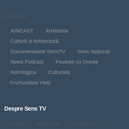
EMISIUNI
ArhiCAST
ArHistoria
Cultură și Arhitectură
Documentarele SensTV
Sens Național
News Podcast
Poveste cu Oreste
Astrologica
Culturalia
Frumusetea Vieții
Despre Sens TV
Contact
Despre noi
Live SensTV