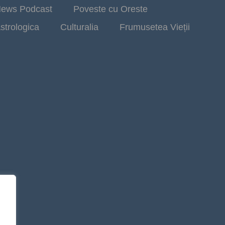
ews Podcast
Poveste cu Oreste
strologica
Culturalia
Frumusetea Vieții