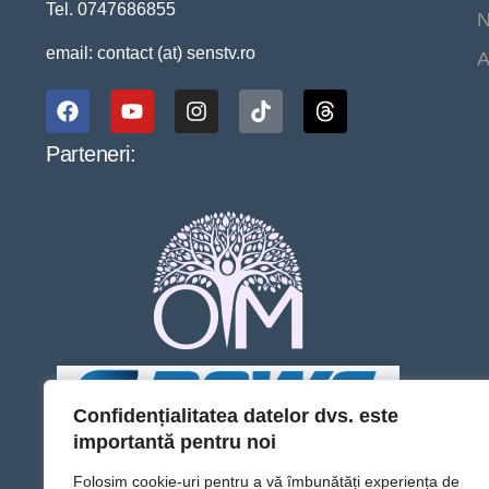
Tel. 0747686855
N
email: contact (at) senstv.ro
A
Parteneri:
Confidențialitatea datelor dvs. este
importantă pentru noi
Folosim cookie-uri pentru a vă îmbunătăți experiența de