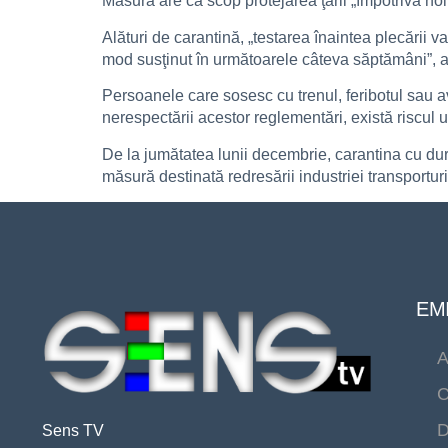
Măsura are ca scop protejarea ţării „împotriva no
Alături de carantină, „testarea înaintea plecării
mod susţinut în următoarele câteva săptămâni”, a
Persoanele care sosesc cu trenul, feribotul sau avi
nerespectării acestor reglementări, există riscul 
De la jumătatea lunii decembrie, carantina cu durata
măsură destinată redresării industriei transporturi
EMI
A
C
D
Sens TV