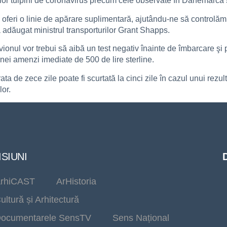
ilor tulpini de coronavirus precum cele observate în Danemarca ş
 va oferi o linie de apărare suplimentară, ajutându-ne să control
 adăugat ministrul transporturilor Grant Shapps.
onul vor trebui să aibă un test negativ înainte de îmbarcare şi po
unei amenzi imediate de 500 de lire sterline.
 de zece zile poate fi scurtată la cinci zile în cazul unui rezulta
lor.
SIUNI
rhiCAST
ArHistoria
ultură și Arhitectură
ocumentarele SensTV
Sens Național