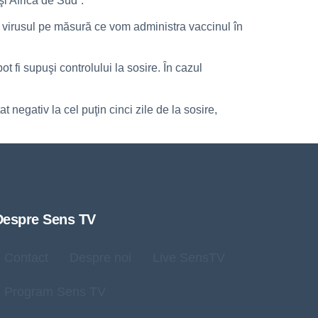
i Africa de Sud”.
ăm virusul pe măsură ce vom administra vaccinul în
t fi supuşi controlului la sosire. În cazul
t negativ la cel puţin cinci zile de la sosire,
Despre Sens TV
Contact
Despre noi
Live SensTV
Program Sens TV